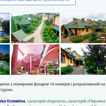
инок з номерним фондом 14 номерів і розрахований на
ктурою.
ніка Козявкіна
,
санаторій «Карпати»
,
санаторій «Перлина