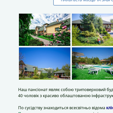
Наш пансіонат являє собою триповерховий буд
40 чоловік з красиво облаштованою інфрастру
По сусідству знаходиться всесвітньо відома
клі