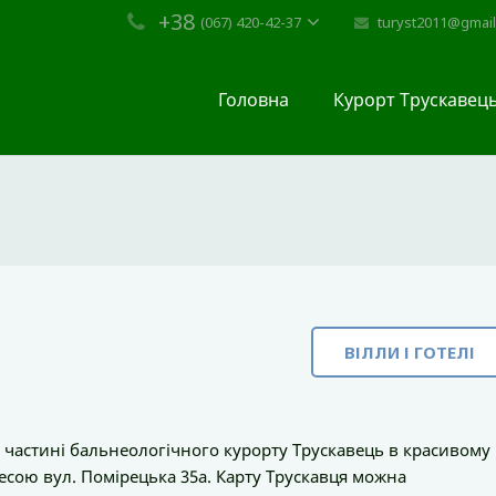
+38
turyst2011@gmai
(067) 420-42-37
Головна
Курорт Трускавец
ВІЛЛИ І ГОТЕЛІ
частині бальнеологічного курорту Трускавець в красивому 
ресою вул. Помірецька 35а. Карту Трускавця можна