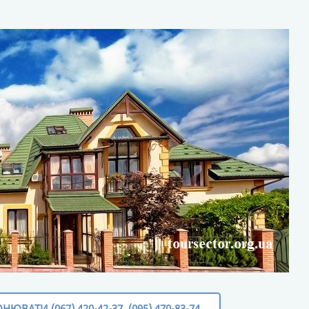
НАЯВНІСТЬ МІСЦЬ ТА ЗАБРОНЮВАТИ (067) 420-42-37, (095) 470-83-74