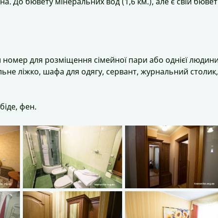
на. До бювету мінеральних вод (1,6 км.), але є свій бювет
номер для розміщення сімейної пари або однієї людини
ьне ліжко, шафа для одягу, сервант, журнальний столик,
біде, фен.