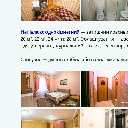
Напівлюкс однокімнатний
— затишний красивий
20 м², 22 м², 24 м² та 28 м². Облаштування — д
одягу, сервант, журнальний столик, телевізор,
Санвузол — душова кабіна або ванна, умивальник