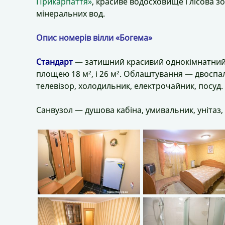
Прикарпаття»
, красиве водосховище і лісова зо
мінеральних вод.
Опис номерів вілли «Богема»
Стандарт
— затишний красивий однокімнатний 
площею 18 м², і 26 м². Облаштування — двоспал
телевізор, холодильник, електрочайник, посуд.
Санвузол — душова кабіна, умивальник, унітаз, 