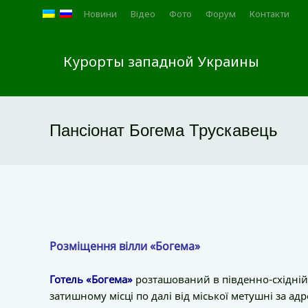
Новини
Відео
Фото
Форум
Контакти
Курорты западной Украины
Пансіонат Богема Трускавець
Розміщення вілли «Богема»
Готель «Богема»
розташований в південно-східній 
затишному місці по далі від міської метушні за ад