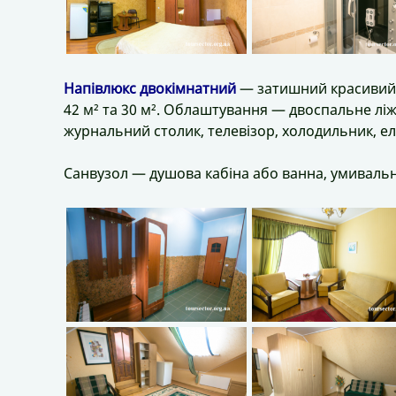
Напівлюкс двокімнатний
— затишний красивий 
42 м² та 30 м². Облаштування — двоспальне ліж
журнальний столик, телевізор, холодильник, е
Санвузол — душова кабіна або ванна, умивальник