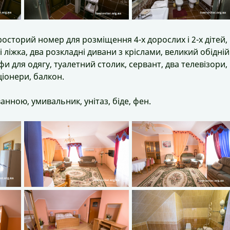
сторий номер для розміщення 4-х дорослих і 2-х дітей,
іжка, два розкладні дивани з кріслами, великий обідній
фи для одягу, туалетний столик, сервант, два телевізори,
іонери, балкон.
нною, умивальник, унітаз, біде, фен.