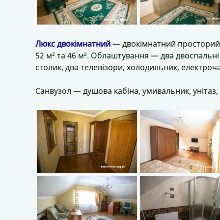
Люкс двокімнатний
— двокімнатний просторий 
52 м² та 46 м². Облаштування — два двоспальні 
столик, два телевізори, холодильник, електроча
Санвузол — душова кабіна, умивальник, унітаз, 