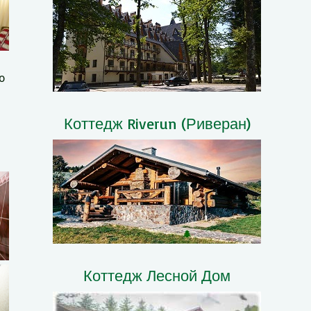
ю
Коттедж Riverun (Риверан)
Коттедж Лесной Дом