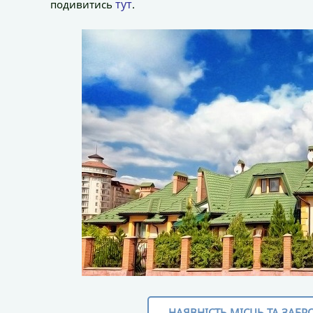
тут
подивитись
.