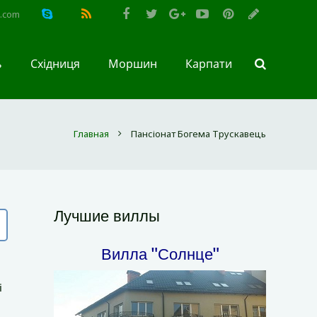
l.com
ь
Східниця
Мopшин
Карпати
Главная
Пансіонат Богема Трускавець
Лучшие виллы
Вилла "Солнце"
і