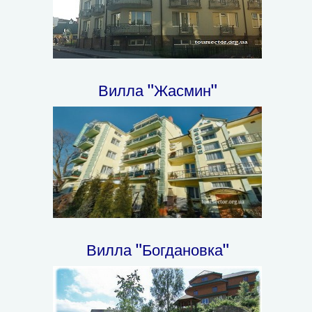
Вилла "Жасмин"
Вилла "Богдановка"