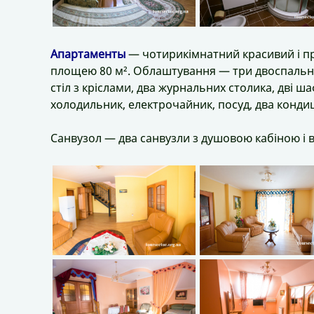
Апартаменты
— чотирикімнатний красивий і про
площею 80 м². Облаштування — три двоспальні л
стіл з кріслами, два журнальних столика, дві ша
холодильник, електрочайник, посуд, два кондиц
Санвузол — два санвузли з душовою кабіною і ва