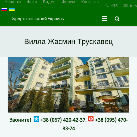
Новости
Фото
Видео
Форум
Контакты
+38
tur
Курорты западной Украины
Главная
Вилла Жасмин Трускавец
Трускавец
Сходница
Моршин
Карпаты
Звоните!
+38 (067) 420-42-37,
+38 (095) 470-
83-74