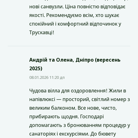
нові санвузли. Ціна повністю відповідає
якості. Рекомендуємо всім, хто шукає
спокійний і комфортний відпочинок у
Трускавці!
Андрій та Олена, Дніпро (вересень
2025)
08.01.2026 11:20 дп
Чудова вілла для оздоровлення! Жили в
напівлюксі — просторий, світлий номер з
великим балконом. Все нове, чисто,
прибирають щодня. Господарі
допомагають з бронюванням процедур у
санаторіях і екскурсіями. До бювету