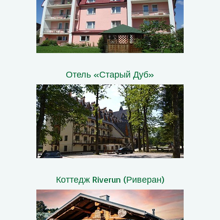
Отель «Старый Дуб»
Коттедж Riverun (Риверан)