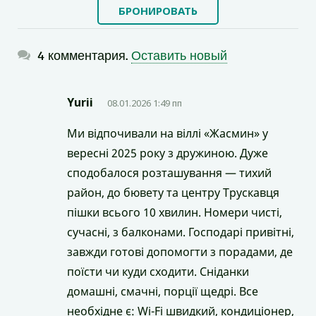
БРОНИРОВАТЬ
4 комментария.
Оставить новый
Yurii
08.01.2026 1:49 пп
Ми відпочивали на віллі «Жасмин» у
вересні 2025 року з дружиною. Дуже
сподобалося розташування — тихий
район, до бювету та центру Трускавця
пішки всього 10 хвилин. Номери чисті,
сучасні, з балконами. Господарі привітні,
завжди готові допомогти з порадами, де
поїсти чи куди сходити. Сніданки
домашні, смачні, порції щедрі. Все
необхідне є: Wi-Fi швидкий, кондиціонер,