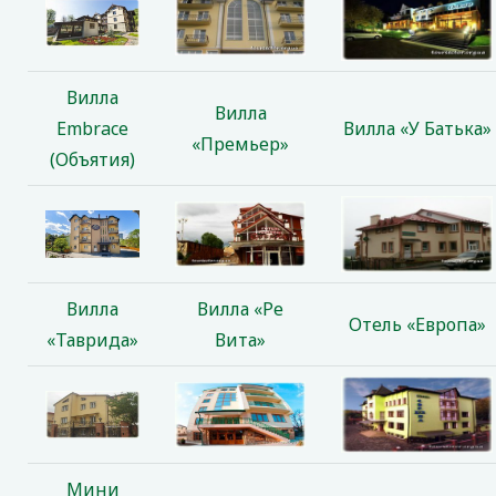
Вилла
Вилла
Embrace
Вилла «У Батька»
«Премьер»
(Объятия)
Вилла
Вилла «Ре
Отель «Европа»
«Таврида»
Вита»
Мини