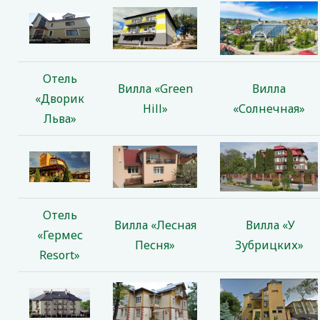
Отель
Вилла «Green
Вилла
«Дворик
Hill»
«Солнечная»
Льва»
Отель
Вилла «Лесная
Вилла «У
«Гермес
Песня»
Зубрицких»
Resort»