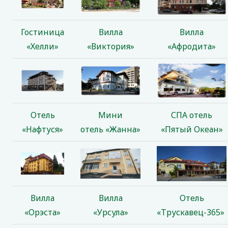
Гостиница
Вилла
Вилла
«Хелли»
«Виктория»
«Афродита»
Отель
Мини
СПА отель
«Нафтуся»
отель «Жанна»
«Пятый Океан»
Вилла
Вилла
Отель
«Орэста»
«Урсула»
«Трускавец-365»