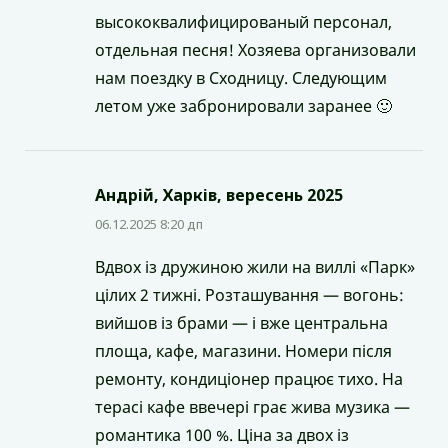
высококвалифицированый персонал,
отдельная песня! Хозяева организовали
нам поездку в Сходницу. Следующим
летом уже забронировали заранее 🙂
Андрій, Харків, вересень 2025
06.12.2025 8:20 дп
Вдвох із дружиною жили на виллі «Парк»
цілих 2 тижні. Розташування — вогонь:
вийшов із брами — і вже центральна
площа, кафе, магазини. Номери після
ремонту, кондиціонер працює тихо. На
терасі кафе ввечері грає жива музика —
романтика 100 %. Ціна за двох із