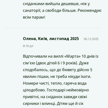
сніданками вийшла дешевше, ніж у
санаторії, а свободи більше. Рекомендую
всім парам!
Олена, Київ, листопад 2025
06.12.2025
8:18 дп
Відпочивали на виллі «Марта» 10 днів із
сім’єю (двоє дітей 6 і 9 років). Дуже
сподобалось, що до бювету дійсно 5
хвилин пішки, не треба нікуди їхати.
Номери чисті, тепло, гаряча вода
цілодобово. Господарі неймовірно
привітні, на сніданок завжди свіжі
сирники і млинці. Дітям ще й сік