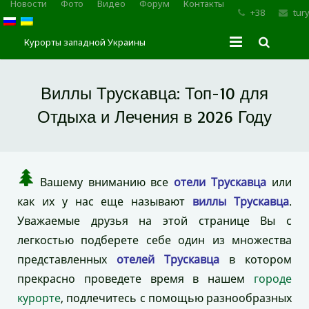
Новости
Фото
Видео
Форум
Контакты
+38
tur
Курорты западной Украины
Главная
Виллы Трускавца: Топ-10 для
Трускавец
Отдыха и Лечения в 2026 Году
Сходница
Моршин
Вашему вниманию все
отели Трускавца
или
как их у нас еще называют
виллы Трускавца
.
Карпаты
Уважаемые друзья на этой странице Вы с
легкостью подберете себе один из множества
представленных
отелей Трускавца
в котором
прекрасно проведете время в нашем
городе
курорте
, подлечитесь с помощью разнообразных