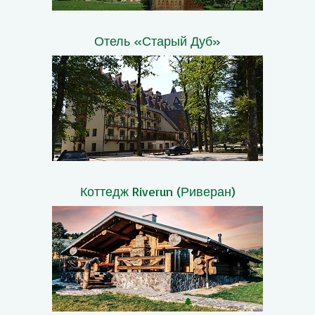
Отель «Старый Дуб»
Коттедж Riverun (Риверан)