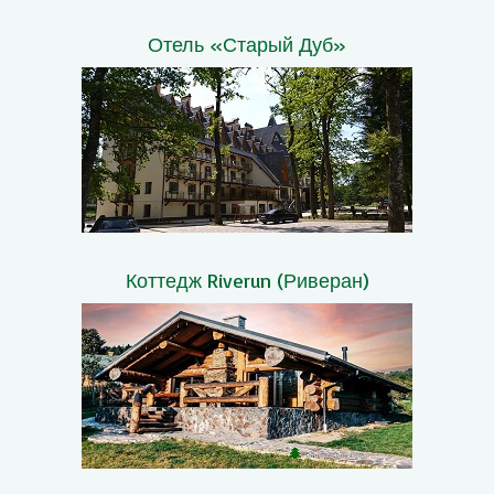
Отель «Старый Дуб»
Коттедж Riverun (Риверан)