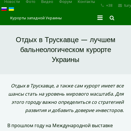
Новости
Фото
Видео
Форум
Контакты
+38
tur
Курорты западной Украины
Главная
Отдых в Трускавце — лучшем
Трускавец
бальнеологическом курорте
Украины
Сходница
Моршин
Отдых в Трускавце, а также сам курорт имеет все
Карпаты
шансы стать на уровень мирового масштаба. Для
этого городу важно определиться со стратегией
развития и добавить доверие инвесторов.
В прошлом году на Международной выставке