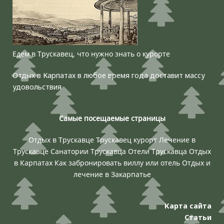
Едем в Трускавец, что нужно знать о курорте
Отдых в Карпатах в любое время года доставит массу
удовольствия
Самые посещаемые страницы
Отдых в Трускавце
Трускавец курорт
Лечение в
Трускавце
Санатории Трускавца
Отели Трускавца
Отдых
в Карпатах
Как забронировать виллу или отель
Отдых и
лечение в Закарпатье
Карта сайта
Статьи