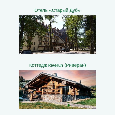
Отель «Старый Дуб»
Коттедж Riverun (Риверан)