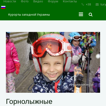
Новости
Фото
Видео
Форум
Контакты
+38
tur
Курорты западной Украины
Главная
Трускавец
Сходница
Моршин
Карпаты
Горнолыжные