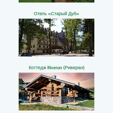
Отель «Старый Дуб»
Коттедж Riverun (Риверан)