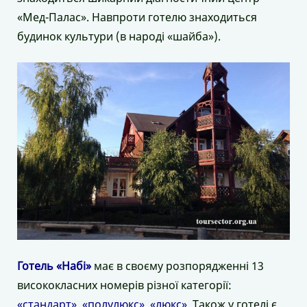
«Мед-Палас». Навпроти готелю знаходиться
будинок культури (в народі «шайба»).
Готель «Набі»
має в своєму розпорядженні 13
висококласних номерів різної категорії:
«стандарт»
,
«полулюкс»
,
«люкс»
. Також у готелі є