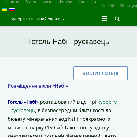
Новини
Відео
Фото
Форум
Контакти
+38
turys
Курорты западной Украины
Головна
Готель Набі Трускавець
Курорт Трускавець
Східниця
ВІЛЛИ І ГОТЕЛІ
Мopшин
Розміщення вілли «Набі»
Карпати
розташований в центрі
курорту
Готель «Набі»
Трускавець
, в безпосередній близькості до
бювету мінеральних вод №1 і прекрасного
міського парку (150 м.) Також по сусідству
знаходиться шикарний діагностичний центр