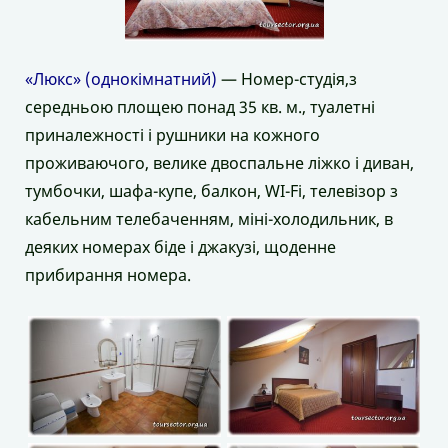
«Люкс» (однокімнатний)
— Номер-студія,з
середньою площею понад 35 кв. м., туалетні
приналежності і рушники на кожного
проживаючого, велике двоспальне ліжко і диван,
тумбочки, шафа-купе, балкон, WI-Fi, телевізор з
кабельним телебаченням, міні-холодильник, в
деяких номерах біде і джакузі, щоденне
прибирання номера.