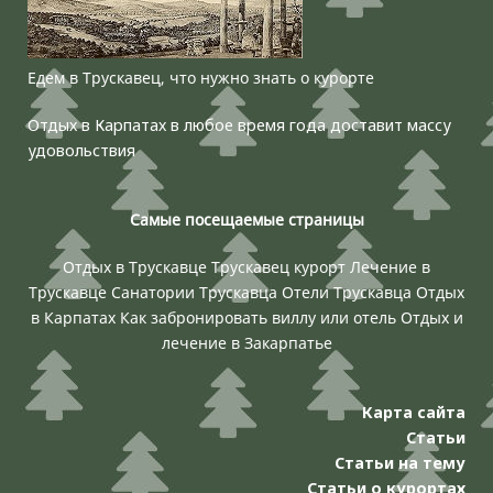
Едем в Трускавец, что нужно знать о курорте
Отдых в Карпатах в любое время года доставит массу
удовольствия
Самые посещаемые страницы
Отдых в Трускавце
Трускавец курорт
Лечение в
Трускавце
Санатории Трускавца
Отели Трускавца
Отдых
в Карпатах
Как забронировать виллу или отель
Отдых и
лечение в Закарпатье
Карта сайта
Статьи
Статьи на тему
Статьи о курортах