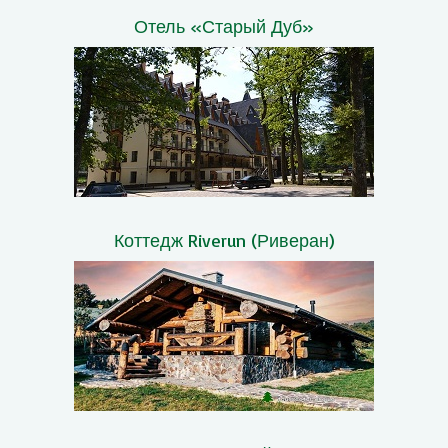
Отель «Старый Дуб»
Коттедж Riverun (Риверан)