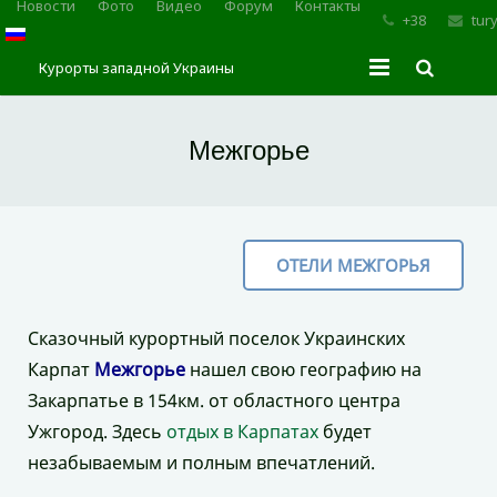
Новости
Фото
Видео
Форум
Контакты
+38
tur
Курорты западной Украины
Главная
Межгорье
Трускавец
Сходница
ОТЕЛИ МЕЖГОРЬЯ
Моршин
Карпаты
Сказочный курортный поселок Украинских
Карпат
Межгорье
нашел свою географию на
Закарпатье в 154км. от областного центра
Ужгород. Здесь
отдых в Карпатах
будет
незабываемым и полным впечатлений.