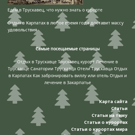
Едем в Трускавец, что нужно знать о курорте
Отдых в Карпатах в любое время года доставит массу
удовольствия
Самые посещаемые страницы
Отдых в Трускавце
Трускавец курорт
Лечение в
Трускавце
Санатории Трускавца
Отели Трускавца
Отдых
в Карпатах
Как забронировать виллу или отель
Отдых и
лечение в Закарпатье
Карта сайта
Статьи
Статьи на тему
Статьи о курортах
Статьи о курортах мира