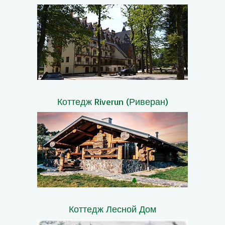
Коттедж Riverun (Риверан)
Коттедж Лесной Дом