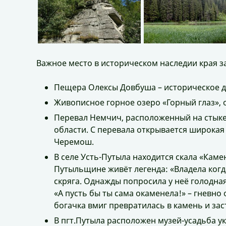
Важное место в историческом наследии края з
Пещера Олексы Довбуша – историческое до
Живописное горное озеро «Горный глаз», 
Перевал Немчич, расположенный на стыке
области. С перевала открывается широкая
Черемош.
В селе Усть-Путыла находится скала «Каме
Путыльщине живёт легенда: «Владела когд
скряга. Однажды попросила у неё голодная
«А пусть бы ты сама окаменела!» – гневно 
богачка вмиг превратилась в камень и зас
В пгт.Путыла расположен музей-усадьба у