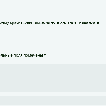
му красив..был там..если есть желание ..нада ехать.
ельные поля помечены
*