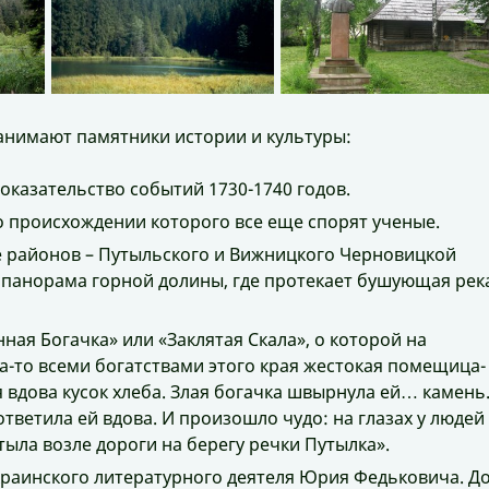
анимают памятники истории и культуры:
казательство событий 1730-1740 годов.
о происхождении которого все еще спорят ученые.
 районов – Путыльского и Вижницкого Черновицкой
 панорама горной долины, где протекает бушующая рек
нная Богачка» или «Заклятая Скала», о которой на
а-то всеми богатствами этого края жестокая помещица-
 вдова кусок хлеба. Злая богачка швырнула ей… камень
ответила ей вдова. И произошло чудо: на глазах у людей
тыла возле дороги на берегу речки Путылка».
краинского литературного деятеля Юрия Федьковича. Д