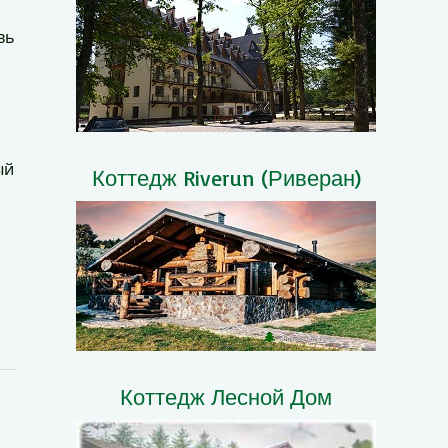
вь
ый
Коттедж Riverun (Риверан)
Коттедж Лесной Дом