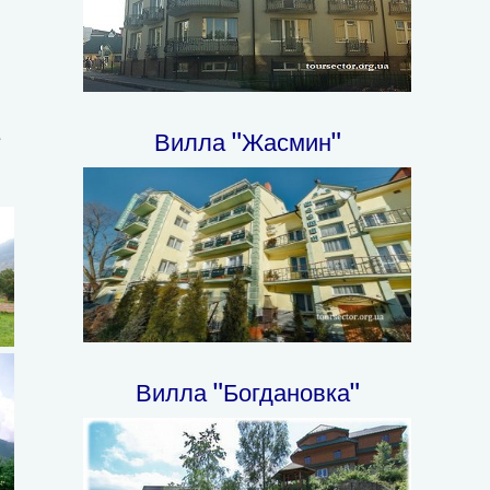
е
Вилла "Жасмин"
Вилла "Богдановка"