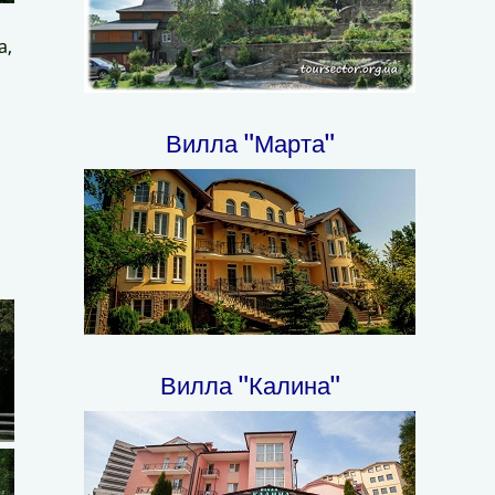
а,
Вилла "Марта"
Вилла "Калина"