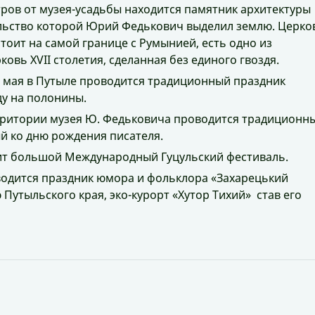
метров от музея-усадьбы находится памятник архитектуры
ельство которой Юрий Федькович выделил землю. Церко
 стоит на самой границе с Румынией, есть одно из
вь XVІІ столетия, сделанная без единого гвоздя.
е мая в Путыле проводится традиционный праздник
у на полонины.
ерритории музея Ю. Федьковича проводится традиционн
й ко дню рождения писателя.
дит большой Международный Гуцульский фестиваль.
водится праздник юмора и фольклора «Захарецький
 Путыльского края, эко-курорт «Хутор Тихий» став его