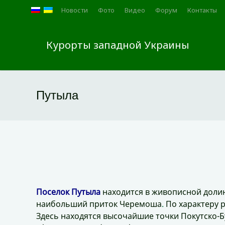
Новости
Фото
Видео
Форум
Контакты
Курорты западной Украины
Путыла
Поселок Путыла
находится в живописной доли
наибольший приток Черемоша
.
По характеру 
Здесь находятся высочайшие точки Покутско-Бу