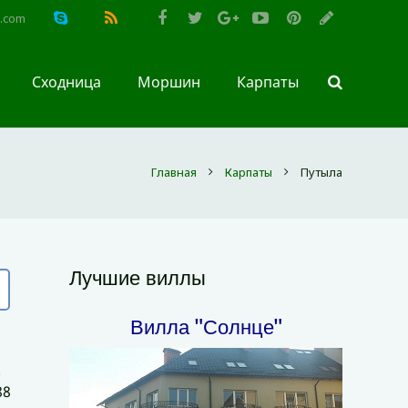
l.com
Сходница
Моршин
Карпаты
Главная
Карпаты
Путыла
Лучшие виллы
Вилла "Солнце"
.
88