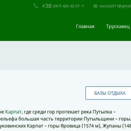
+38
turyst2011@gmai
(067) 420-42-37
Главная
Трускавец
БАЗЫ ОТДЫХА
не
Карпат
, где среди гор протекает река Путылка –
рельефа большая часть территории Путыльщини – горы
ковинских Карпат – горы Яровица (1574 м), Жупаны (14