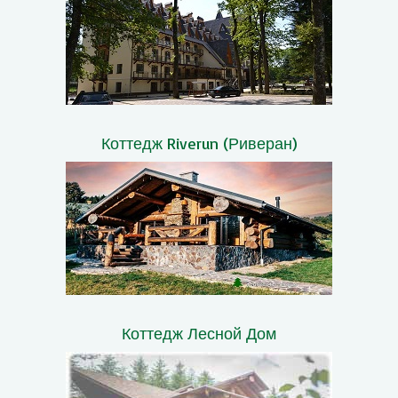
Коттедж Riverun (Риверан)
Коттедж Лесной Дом