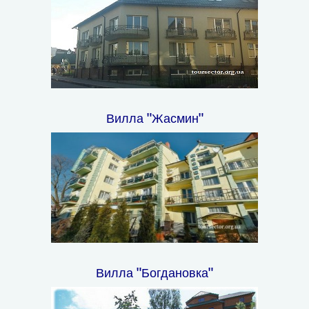
Вилла "Жасмин"
Вилла "Богдановка"