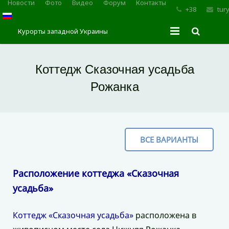
Новости
Фото
Видео
Форум
Контакты
+38
tur
Курорты западной Украины
Главная
Коттедж Сказочная усадьба
Трускавец
Рожанка
Сходница
Моршин
ВСЕ ВАРИАНТЫ
Карпаты
Расположение коттеджа «Сказочная
усадьба»
Коттедж «Сказочная усадьба»
расположена в