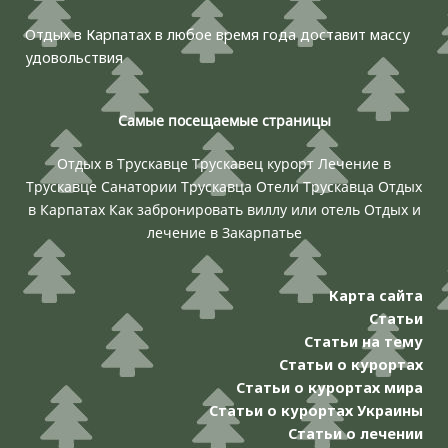
Отдых в Карпатах в любое время года доставит массу
удовольствия
Самые посещаемые страницы
Отдых в Трускавце
Трускавец курорт
Лечение в
Трускавце
Санатории Трускавца
Отели Трускавца
Отдых
в Карпатах
Как забронировать виллу или отель
Отдых и
лечение в Закарпатье
Карта сайта
Статьи
Статьи на тему
Статьи о курортах
Статьи о курортах мира
Статьи о курортах Украины
Статьи о лечении