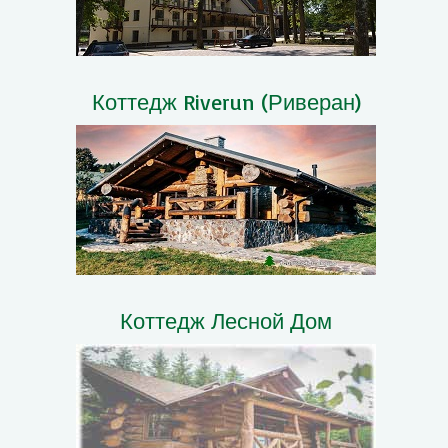
Коттедж Riverun (Риверан)
Коттедж Лесной Дом