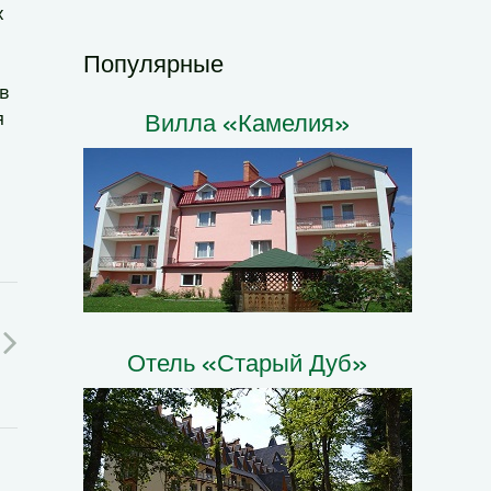
х
Популярные
в
я
Вилла «Камелия»
Отель «Старый Дуб»