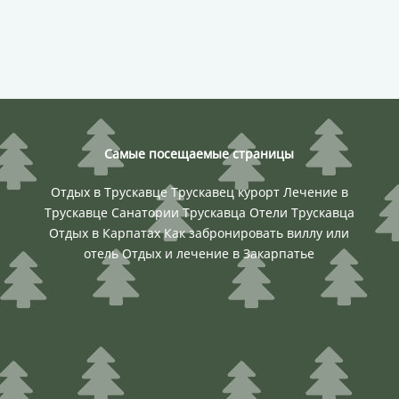
Самые посещаемые страницы
Отдых в Трускавце
Трускавец курорт
Лечение в
Трускавце
Санатории Трускавца
Отели Трускавца
Отдых в Карпатах
Как забронировать виллу или
отель
Отдых и лечение в Закарпатье