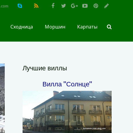
l.com
Сходница
Моршин
Карпаты
Лучшие виллы
Вилла "Солнце"