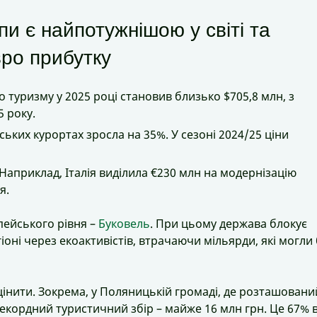
пи є найпотужнішою у світі та
вро прибутку
 туризму у 2025 році становив близько $705,8 млн, з
5 року.
ських курортах зросла на 35%. У сезоні 2024/25 ціни
 Наприклад, Італія виділила €230 млн на модернізацію
я.
опейського рівня –
Буковель
. При цьому держава блокує
оні через екоактивістів, втрачаючи мільярди, які могли 
цінити. Зокрема, у Поляницькій громаді, де розташовани
рекордний туристичний збір – майже 16 млн грн. Це 67% в