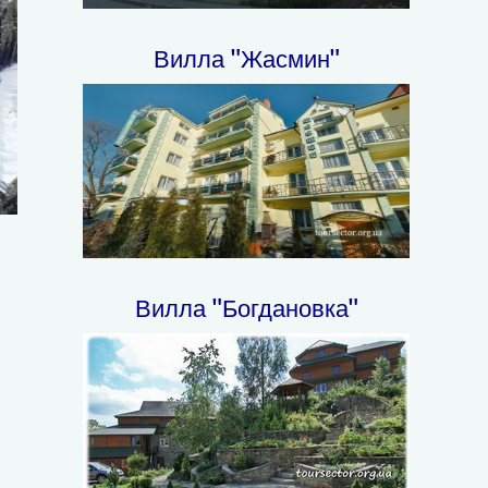
Вилла "Жасмин"
Вилла "Богдановка"