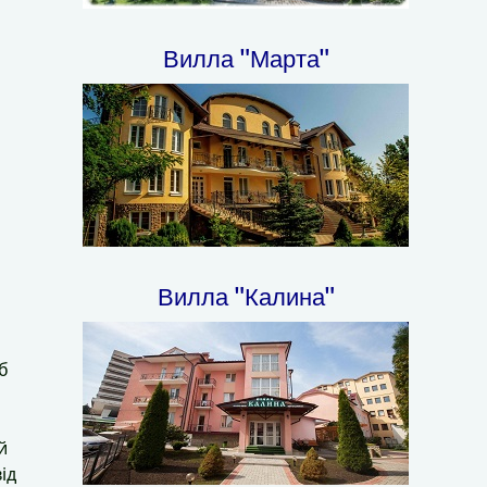
Вилла "Марта"
Вилла "Калина"
б
й
ід