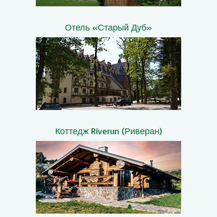
Отель «Старый Дуб»
Коттедж Riverun (Риверан)