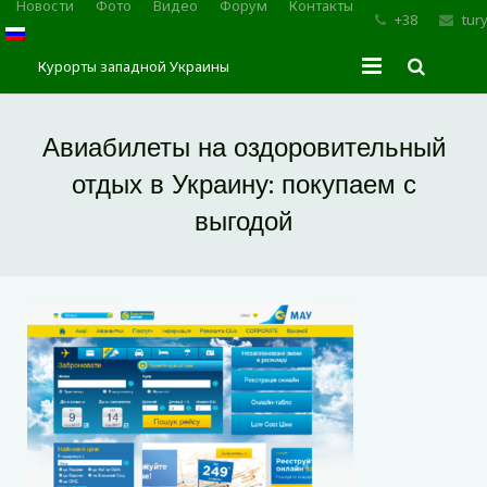
Новости
Фото
Видео
Форум
Контакты
+38
tur
Курорты западной Украины
Главная
Авиабилеты на оздоровительный
Трускавец
отдых в Украину: покупаем с
выгодой
Сходница
Моршин
Карпаты