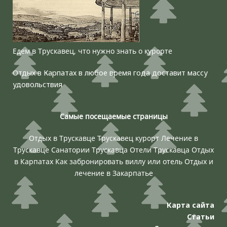
Едем в Трускавец, что нужно знать о курорте
Отдых в Карпатах в любое время года доставит массу
удовольствия
Самые посещаемые страницы
Отдых в Трускавце
Трускавец курорт
Лечение в
Трускавце
Санатории Трускавца
Отели Трускавца
Отдых
в Карпатах
Как забронировать виллу или отель
Отдых и
лечение в Закарпатье
Карта сайта
Статьи