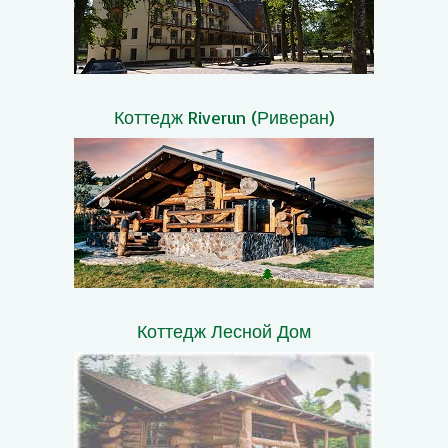
Коттедж Riverun (Риверан)
Коттедж Лесной Дом