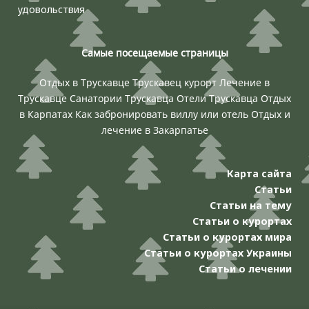
удовольствия
Самые посещаемые страницы
Отдых в Трускавце
Трускавец курорт
Лечение в
Трускавце
Санатории Трускавца
Отели Трускавца
Отдых
в Карпатах
Как забронировать виллу или отель
Отдых и
лечение в Закарпатье
Карта сайта
Статьи
Статьи на тему
Статьи о курортах
Статьи о курортах мира
Статьи о курортах Украины
Статьи о лечении