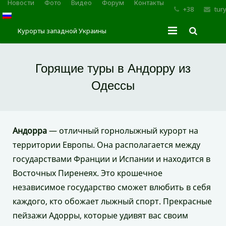
Новости
Фото
Видео
Форум
Контакты
+38
tur
Курорты западной Украины
Главная
Горящие туры в Андорру из
Трускавец
Одессы
Сходница
Моршин
Андорра
— отличный горнолыжный курорт на
территории Европы. Она располагается между
Карпаты
государствами Франции и Испании и находится в
Восточных Пиренеях. Это крошечное
независимое государство сможет влюбить в себя
каждого, кто обожает лыжный спорт. Прекрасные
пейзажи Адорры, которые удивят вас своим