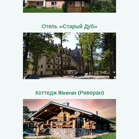
Отель «Старый Дуб»
Коттедж Riverun (Риверан)