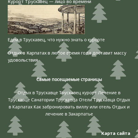
Курорт Трускавец — лицо во времени
Едем в Трускавец, что нужно знать о курорте
Отдых в Карпатах в любое время года доставит массу
удовольствия
Самые посещаемые страницы
Отдых в Трускавце
Трускавец курорт
Лечение в
Трускавце
Санатории Трускавца
Отели Трускавца
Отдых
в Карпатах
Как забронировать виллу или отель
Отдых и
лечение в Закарпатье
Карта сайта