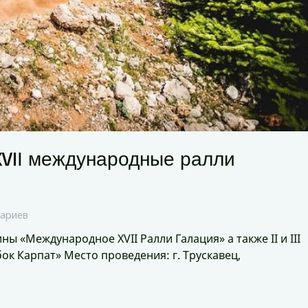
XVIІ международные ралли
ариев
ны «Международное XVII Ралли Галация» а также II и III
к Карпат» Место проведения: г. Трускавец,