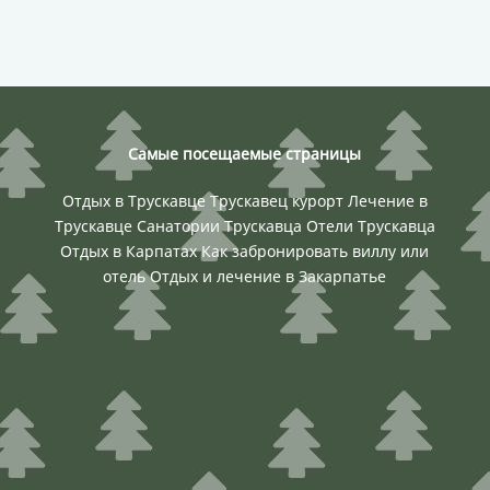
Самые посещаемые страницы
Отдых в Трускавце
Трускавец курорт
Лечение в
Трускавце
Санатории Трускавца
Отели Трускавца
Отдых в Карпатах
Как забронировать виллу или
отель
Отдых и лечение в Закарпатье