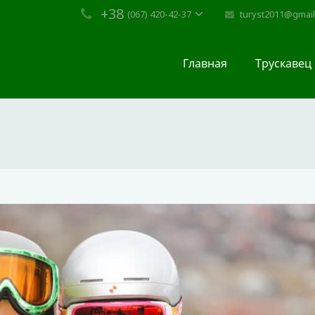
+38
turyst2011@gmai
(067) 420-42-37
Главная
Трускавец