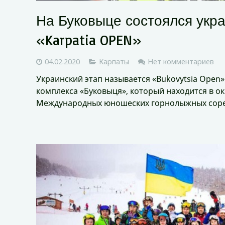
На Буковыце состоялся укр
«Karpatia OPEN»
04.02.2020
Карпаты
Нет комментариев
Украинский этап называется «Bukovytsia Oрen»
комплекса «Буковыця», который находится в ок
Международных юношеских горнолыжных сорев