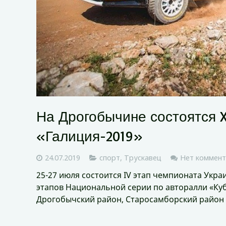
На Дрогобычине состоятся 
«Галиция-2019»
24.07.2019
спорт
,
Трускавец
Нет коммент
25-27 июля состоится IV этап чемпионата Украи
этапов Национальной серии по авторалли «Кубо
Дрогобычский район, Старосамборский район