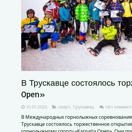
В Трускавце состоялось тор
Open»
31.01.2020
спорт
,
Трускавец
Нет коммент
В Международных горнолыжных соревнованиях 
Трускавце состоялось торжественное открыти
горнолыжному спорту «Karpatia Open». Они про