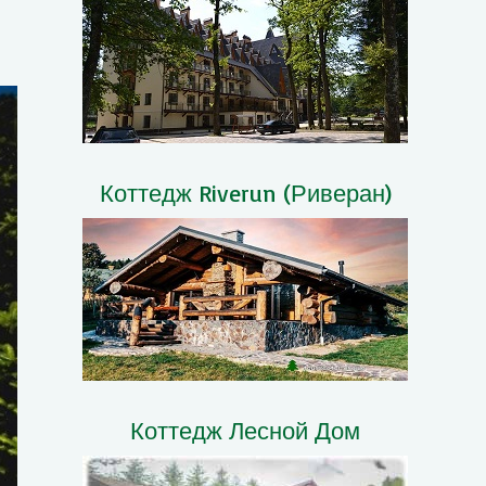
Коттедж Riverun (Риверан)
Коттедж Лесной Дом