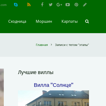
l.com
Сходница
Моршин
Карпаты
Главная
Записи с тегом "этапы"
Лучшие виллы
Вилла "Солнце"