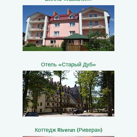
Отель «Старый Дуб»
Коттедж Riverun (Риверан)