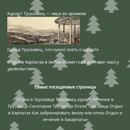
Курорт Трускавец — лицо во времени
Едем в Трускавец, что нужно знать о курорте
Отдых в Карпатах в любое время года доставит массу
удовольствия
Самые посещаемые страницы
Отдых в Трускавце
Трускавец курорт
Лечение в
Трускавце
Санатории Трускавца
Отели Трускавца
Отдых
в Карпатах
Как забронировать виллу или отель
Отдых и
лечение в Закарпатье