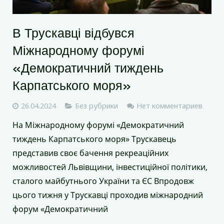
В Трускавці відбувся
Міжнародному форумі
«Демократичний тиждень
Карпатського моря»
26.04.2024
Без рубрики
Нет комментариев
На Міжнародному форумі «Демократичний
тиждень Карпатського моря» Трускавець
представив своє бачення рекреаційних
можливостей Львівщини, інвестиційної політики,
сталого майбутнього України та ЄС Впродовж
цього тижня у Трускавці проходив міжнародний
форум «Демократичний