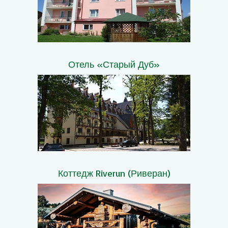
Отель «Старый Дуб»
Коттедж Riverun (Риверан)