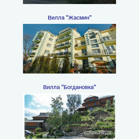
Вилла "Жасмин"
Вилла "Богдановка"