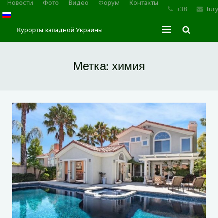
Новости
Фото
Видео
Форум
Контакты
+38
tur
Курорты западной Украины
Главная
Метка:
химия
Трускавец
Сходница
Моршин
Карпаты