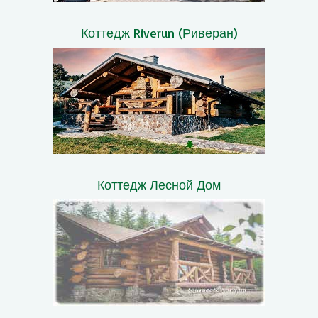
Коттедж Riverun (Риверан)
Коттедж Лесной Дом