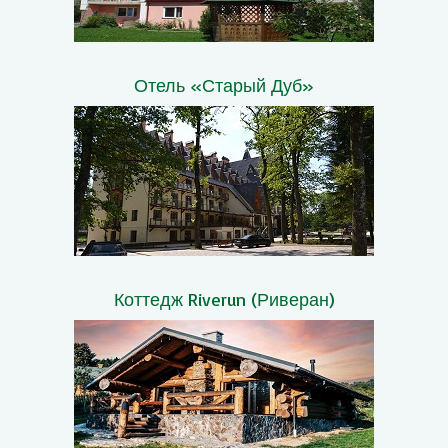
Отель «Старый Дуб»
Коттедж Riverun (Риверан)