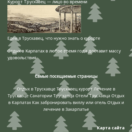
Курорт Трускавец — лицо во времени
Едем в Трускавец, что нужно знать о курорте
Отдых в Карпатах в любое время года доставит массу
удовольствия
Самые посещаемые страницы
Отдых в Трускавце
Трускавец курорт
Лечение в
Трускавце
Санатории Трускавца
Отели Трускавца
Отдых
в Карпатах
Как забронировать виллу или отель
Отдых и
лечение в Закарпатье
Карта сайта