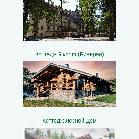
Коттедж Riverun (Риверан)
Коттедж Лесной Дом