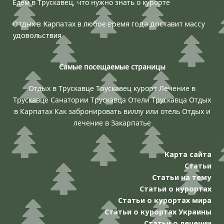
Едем в Трускавец, что нужно знать о курорте
Отдых в Карпатах в любое время года доставит массу
удовольствия
Самые посещаемые страницы
Отдых в Трускавце
Трускавец курорт
Лечение в
Трускавце
Санатории Трускавца
Отели Трускавца
Отдых
в Карпатах
Как забронировать виллу или отель
Отдых и
лечение в Закарпатье
Карта сайта
Статьи
Статьи на тему
Статьи о курортах
Статьи о курортах мира
Статьи о курортах Украины
Статьи о лечении