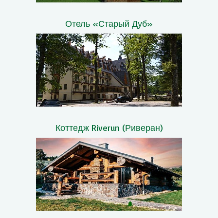
Отель «Старый Дуб»
Коттедж Riverun (Риверан)