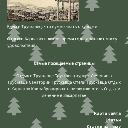
Едем в Трускавец, что нужно знать о курорте
Отдых в Карпатах в любое время года доставит массу
удовольствия
Самые посещаемые страницы
Отдых в Трускавце
Трускавец курорт
Лечение в
Трускавце
Санатории Трускавца
Отели Трускавца
Отдых
в Карпатах
Как забронировать виллу или отель
Отдых и
лечение в Закарпатье
Карта сайта
Статьи
Статьи на тему