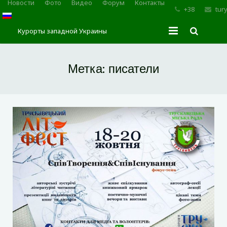
Новости
Фото
Видео
Форум
Контакты
+38
tur
Курорты западной Украины
Главная
Метка:
писатели
Трускавец
Сходница
Моршин
Карпаты