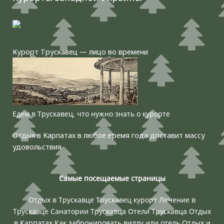
Курорт Трускавец — лицо во времени
Едем в Трускавец, что нужно знать о курорте
Отдых в Карпатах в любое время года доставит массу
удовольствия
Самые посещаемые страницы
Отдых в Трускавце
Трускавец курорт
Лечение в
Трускавце
Санатории Трускавца
Отели Трускавца
Отдых
в Карпатах
Как забронировать виллу или отель
Отдых и