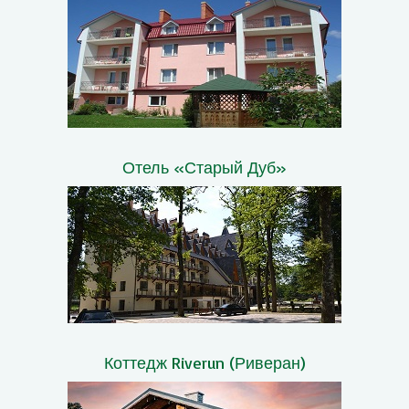
Отель «Старый Дуб»
Коттедж Riverun (Риверан)