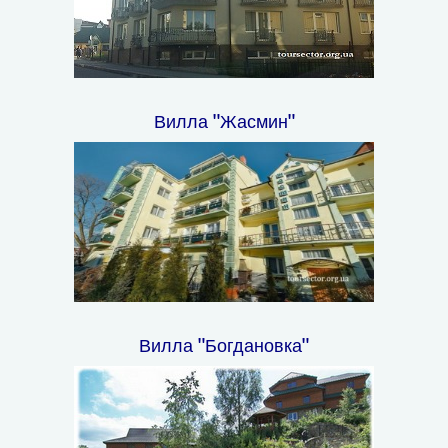
Вилла "Жасмин"
Вилла "Богдановка"