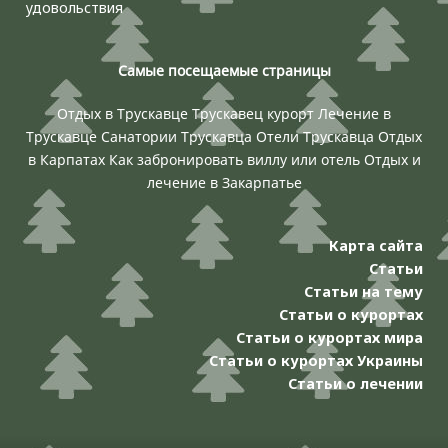
удовольствия
Самые посещаемые страницы
Отдых в Трускавце
Трускавец курорт
Лечение в
Трускавце
Санатории Трускавца
Отели Трускавца
Отдых
в Карпатах
Как забронировать виллу или отель
Отдых и
лечение в Закарпатье
Карта сайта
Статьи
Статьи на тему
Статьи о курортах
Статьи о курортах мира
Статьи о курортах Украины
Статьи о лечении