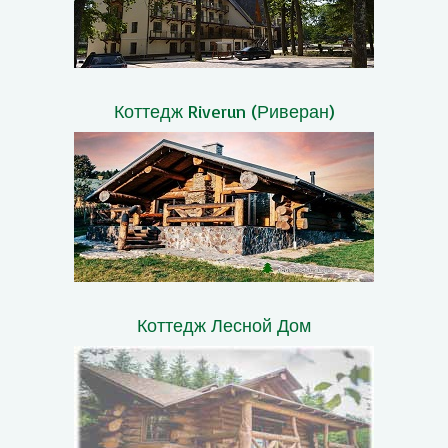
Коттедж Riverun (Риверан)
Коттедж Лесной Дом