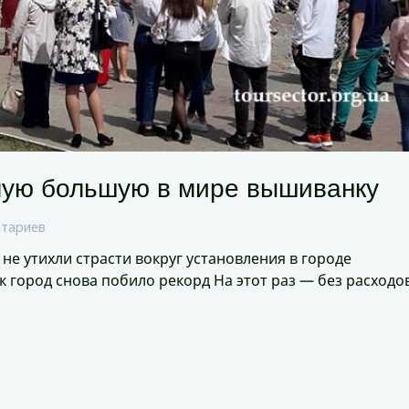
мую большую в мире вышиванку
нтариев
не утихли страсти вокруг установления в городе
 город снова побило рекорд На этот раз — без расходо