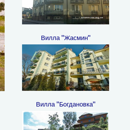
Вилла "Жасмин"
Вилла "Богдановка"