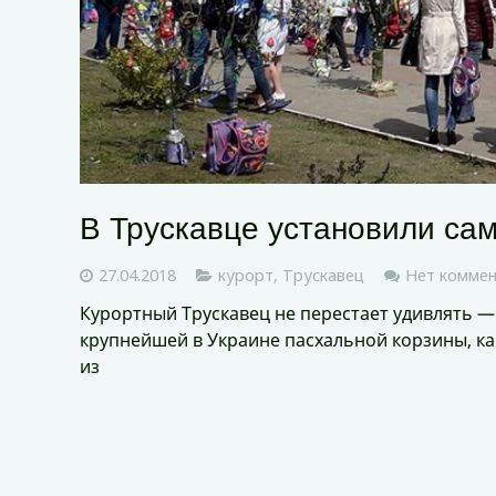
В Трускавце установили са
27.04.2018
курорт
,
Трускавец
Нет комме
Курортный Трускавец не перестает удивлять — 
крупнейшей в Украине пасхальной корзины, как
из