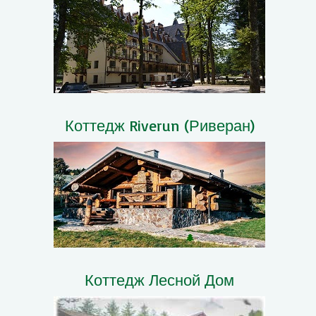
Коттедж Riverun (Риверан)
Коттедж Лесной Дом