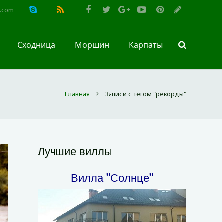
l.com
Сходница
Моршин
Карпаты
Главная
Записи с тегом "рекорды"
Лучшие виллы
Вилла "Солнце"