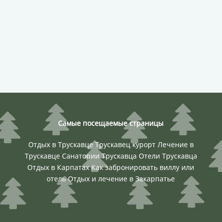
Самые посещаемые страницы
Отдых в Трускавце
Трускавец курорт
Лечение в
Трускавце
Санатории Трускавца
Отели Трускавца
Отдых в Карпатах
Как забронировать виллу или
отель
Отдых и лечение в Закарпатье