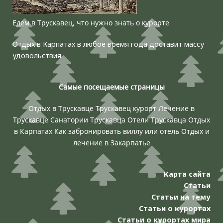
Едем в Трускавец, что нужно знать о курорте
Отдых в Карпатах в любое время года доставит массу
удовольствия
Самые посещаемые страницы
Отдых в Трускавце
Трускавец курорт
Лечение в
Трускавце
Санатории Трускавца
Отели Трускавца
Отдых
в Карпатах
Как забронировать виллу или отель
Отдых и
лечение в Закарпатье
Карта сайта
Статьи
Статьи на тему
Статьи о курортах
Статьи о курортах мира