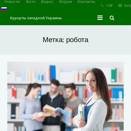
Новости
Фото
Видео
Форум
Контакты
+38
tur
Курорты западной Украины
Главная
Метка:
робота
Трускавец
Сходница
Моршин
Карпаты