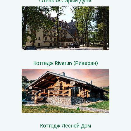
Отель «Старый Дуб»
Коттедж Riverun (Риверан)
Коттедж Лесной Дом