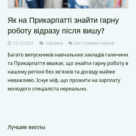
Як на Прикарпатті знайти гарну
роботу відразу після вишу?
13.12.2021
Украина
Нет комментариев
Багато випускників навчальних закладів галичини
та Прикарпаття вважає, що знайти гарну роботу в
нашому регіоні без зв’язків та досвіду майже
неважливо. Існує міф, що прожити на зарплату
молодого спеціаліста нереально.
Лучшие виллы