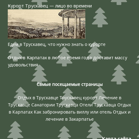
Курорт Трускавец — лицо во времени
Едем в Трускавец, что нужно знать о курорте
Отдых в Карпатах в любое время года доставит массу
удовольствия
Самые посещаемые страницы
Отдых в Трускавце
Трускавец курорт
Лечение в
Трускавце
Санатории Трускавца
Отели Трускавца
Отдых
в Карпатах
Как забронировать виллу или отель
Отдых и
лечение в Закарпатье
Карта сайта