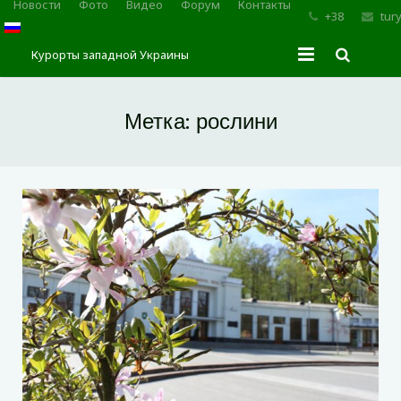
Новости
Фото
Видео
Форум
Контакты
+38
tur
Курорты западной Украины
Главная
Метка:
рослини
Трускавец
Сходница
Моршин
Карпаты