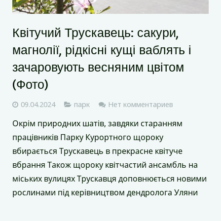
Квітучий Трускавець: сакури,
магнолії, рідкісні кущі ваблять і
зачаровують весняним цвітом
(Фото)
09.04.2024
парк
Нет комментариев
Окрім природних шатів, завдяки старанням
працівників Парку Курортного щороку
вбирається Трускавець в прекрасне квітуче
вбрання Також щороку квітчастий ансамбль на
міських вулицях Трускавця доповнюється новими
рослинами під керівництвом дендролога Уляни