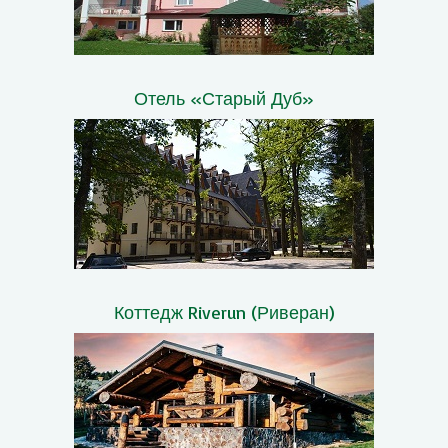
Отель «Старый Дуб»
Коттедж Riverun (Риверан)