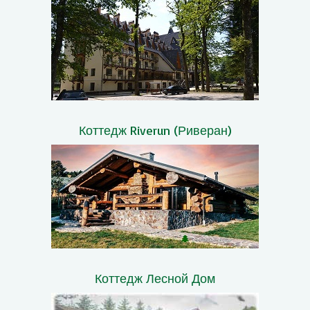
Коттедж Riverun (Риверан)
Коттедж Лесной Дом