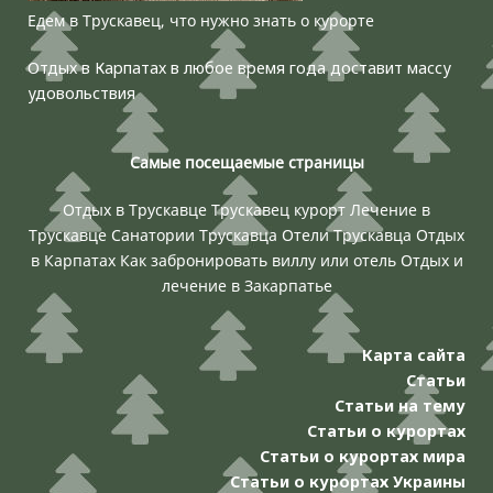
Едем в Трускавец, что нужно знать о курорте
Отдых в Карпатах в любое время года доставит массу
удовольствия
Самые посещаемые страницы
Отдых в Трускавце
Трускавец курорт
Лечение в
Трускавце
Санатории Трускавца
Отели Трускавца
Отдых
в Карпатах
Как забронировать виллу или отель
Отдых и
лечение в Закарпатье
Карта сайта
Статьи
Статьи на тему
Статьи о курортах
Статьи о курортах мира
Статьи о курортах Украины