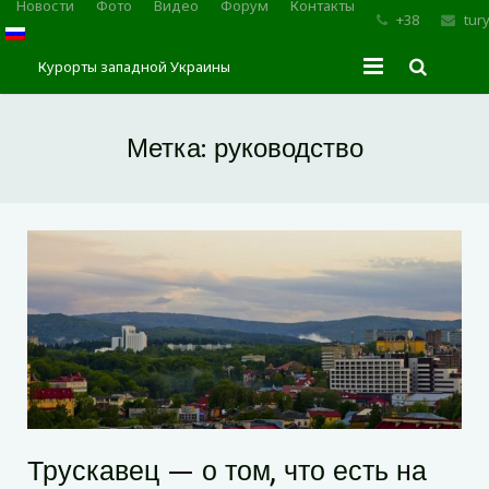
Новости
Фото
Видео
Форум
Контакты
+38
tur
Курорты западной Украины
Главная
Метка:
руководство
Трускавец
Сходница
Моршин
Карпаты
Трускавец — о том, что есть на