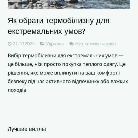
Як обрати термобілизну для
екстремальних умов?
21.10.2024
Украина
Нет комментариев
Вибір термобілизни для екстремальних умов —
це більше, ніж просто покупка теплого одягу. Це
рішення, яке може вплинути на ваш комфорт і
безпеку під час активного відпочинку або важких
походів
Лучшие виллы