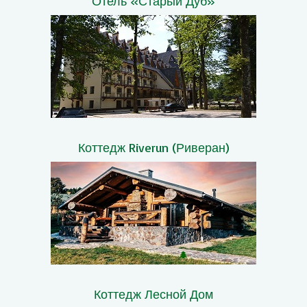
Отель «Старый Дуб»
Коттедж Riverun (Риверан)
Коттедж Лесной Дом