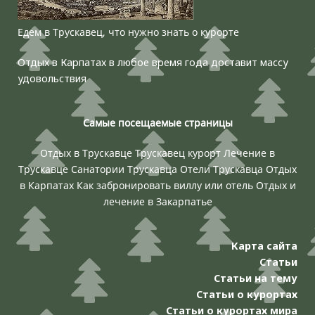
Едем в Трускавец, что нужно знать о курорте
Отдых в Карпатах в любое время года доставит массу
удовольствия
Самые посещаемые страницы
Отдых в Трускавце
Трускавец курорт
Лечение в
Трускавце
Санатории Трускавца
Отели Трускавца
Отдых
в Карпатах
Как забронировать виллу или отель
Отдых и
лечение в Закарпатье
Карта сайта
Статьи
Статьи на тему
Статьи о курортах
Статьи о курортах мира