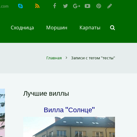
l.com
Сходница
Моршин
Карпаты
Главная
Записи с тегом "тесты"
Лучшие виллы
Вилла "Солнце"