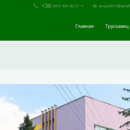
+38
turyst2011@gmai
(067) 420-42-37
Главная
Трускавец