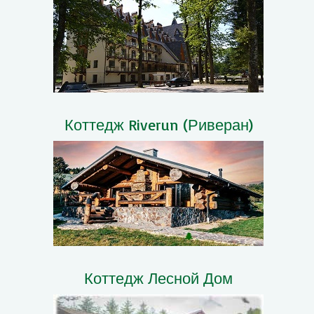
Коттедж Riverun (Риверан)
Коттедж Лесной Дом