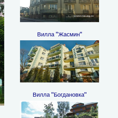
Вилла "Жасмин"
Вилла "Богдановка"