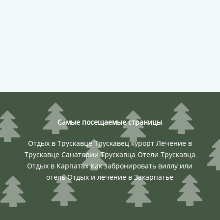
Самые посещаемые страницы
Отдых в Трускавце
Трускавец курорт
Лечение в
Трускавце
Санатории Трускавца
Отели Трускавца
Отдых в Карпатах
Как забронировать виллу или
отель
Отдых и лечение в Закарпатье