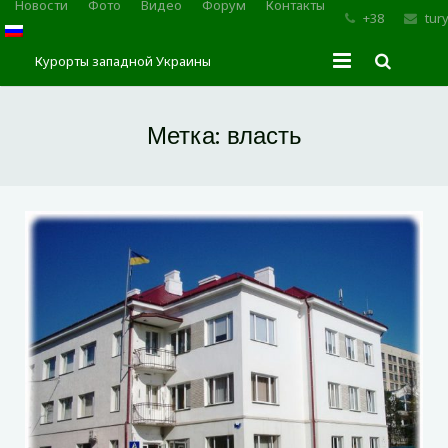
Новости
Фото
Видео
Форум
Контакты
+38
tur
Курорты западной Украины
Главная
Метка:
власть
Трускавец
Сходница
Моршин
Карпаты