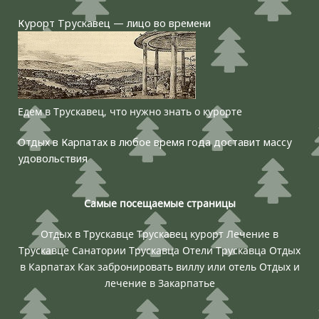
Курорт Трускавец — лицо во времени
Едем в Трускавец, что нужно знать о курорте
Отдых в Карпатах в любое время года доставит массу
удовольствия
Самые посещаемые страницы
Отдых в Трускавце
Трускавец курорт
Лечение в
Трускавце
Санатории Трускавца
Отели Трускавца
Отдых
в Карпатах
Как забронировать виллу или отель
Отдых и
лечение в Закарпатье