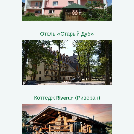
Отель «Старый Дуб»
Коттедж Riverun (Риверан)