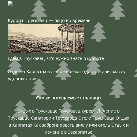
Курорт Трускавец — лицо во времени
Едем в Трускавец, что нужно знать о курорте
Отдых в Карпатах в любое время года доставит массу
удовольствия
Самые посещаемые страницы
Отдых в Трускавце
Трускавец курорт
Лечение в
Трускавце
Санатории Трускавца
Отели Трускавца
Отдых
в Карпатах
Как забронировать виллу или отель
Отдых и
лечение в Закарпатье