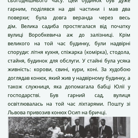
сьогоднішнього часу. Цей будинок був дуже
гарним, поділявся на дві частини і мав два
поверхи; була довга веранда через весь
дім. Велика садиба простягалася від початку
вулиці Воробкевича аж до залізниці. Крім
великого на той час будинку, були надвірні
споруди: літня кухня, спіжарка (комірка), стодола,
стайня, будинок для обслуги. У стайні була усяка
живність: корови, свині, кури, коні. За худобою
доглядав конюх, який жив у надвірному будинку, а
також служниця, яка допомагала бабці Юлії у
господарстві. Був гарний сад, вулиця
освітлювалась на той час ліхтарями. Пошту зі
Львова привозив конюх Осип на бричці.