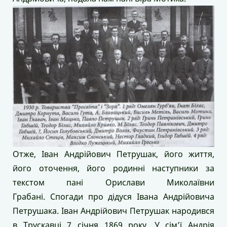
Отже, Іван Андрійович Петрушак, його життя,
його оточення, його родинні наступники за
текстом пані Орислави Миколаївни
Грабані. Спогади про дідуся Івана Андрійовича
Петрушака. Іван Андрійович Петрушак народився
в Трускавці 7 січня 1869 року. У сім’ї Андрія