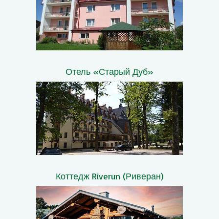
Отель «Старый Дуб»
Коттедж Riverun (Риверан)