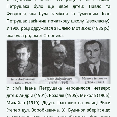
Петрушака було ще двоє дітей: Павло та
Февронія, яка була заміжня за Гуменним. Іван
Петрушак закінчив початкову школу (двокласну).
У 1900 році одружився з Юлією Мотикою (1885 р.),
яка була родом зі Стебника.
У сім’ї Івана Петрушака народилося четверо
дітей: Андрій (1901), Розалія (1905), Микола (1906),
Михайло (1910). Дідусь Іван жив на вулиці Річки
(тепер вул. Воробкевича, 3). Будинок зберігся до