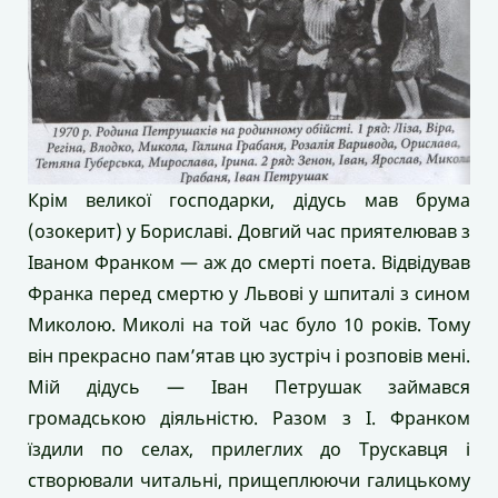
Крім великої господарки, дідусь мав брума
(озокерит) у Бориславі. Довгий час приятелював з
Іваном Франком — аж до смерті поета. Відвідував
Франка перед смертю у Львові у шпиталі з сином
Миколою. Миколі на той час було 10 років. Тому
він прекрасно пам’ятав цю зустріч і розповів мені.
Мій дідусь — Іван Петрушак займався
громадською діяльністю. Разом з І. Франком
їздили по селах, прилеглих до Трускавця і
створювали читальні, прищеплюючи галицькому