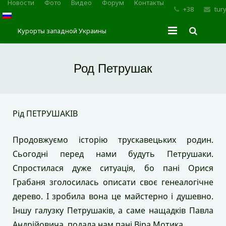
Новости
Фото
Видео
Форум
Контакты
+38
tur
Курорты западной Украины
Главная
Род Петрушак
Трускавец
Сходница
Рід ПЕТРУШАКІВ
Моршин
Продовжуємо історію трускавецьких родин.
Карпаты
Сьогодні перед нами будуть Петрушаки.
Спростилася дуже ситуація, бо пані Орися
Грабаня зголосилась описати своє генеалогічне
дерево. І зробила вона це майстерно і душевно.
Іншу галузку Петрушаків, а саме нащадків Павла
Андрійовича, подала нам пані Віра Мотика.