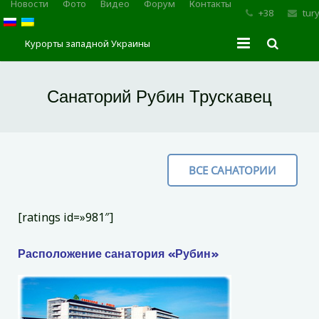
Новости
Фото
Видео
Форум
Контакты
+38
tur
Курорты западной Украины
Главная
Санаторий Рубин Трускавец
Трускавец
Сходница
ВСЕ САНАТОРИИ
Моршин
Карпаты
[ratings id=»981″]
Расположение санатория «Рубин»