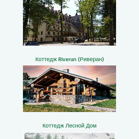
Коттедж Riverun (Риверан)
Коттедж Лесной Дом