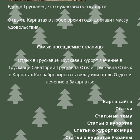
Едем в Трускавец, что нужно знать о курорте
Отдых в Карпатах в любое время года доставит массу
удовольствия
Самые посещаемые страницы
Отдых в Трускавце
Трускавец курорт
Лечение в
Трускавце
Санатории Трускавца
Отели Трускавца
Отдых
в Карпатах
Как забронировать виллу или отель
Отдых и
лечение в Закарпатье
Карта сайта
Статьи
Статьи на тему
Статьи о курортах
Статьи о курортах мира
Статьи о курортах Украины