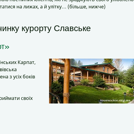
атися на лижах, а й улітку… (більше, нижче)
очинку курорту Славське
рт»
їнських Карпат,
вівська
на з усіх боків
риймати своїх