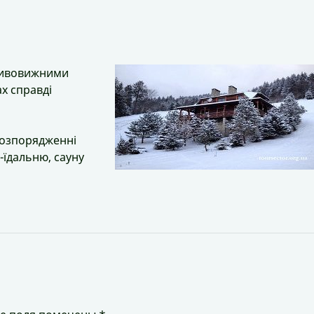
 дивовижними
х справді
 розпорядженні
-їдальню, сауну