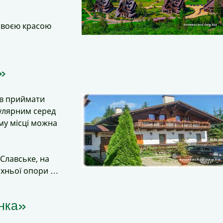
 своєю красою
»
ав приймати
пулярним серед
му місці можна
Славське, на
ерхньої опори …
янка»