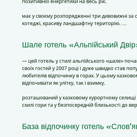
позитивної енергетики на весь рік.
має у своєму розпорядженні три дивовижні за
котеджі, красиву ландшафтну територію. …
Шале готель «Альпійський Двір
— цей готель у стилі альпійського «шале» поч
своїх гостей у 2007 році і дуже швидко став по
любителів відпочинку в горах. У цьому казково
відпочивати як улітку, так і взимку.
розташований у казковому курортному селищі 
схилі гори та у безпосередній близькості до в
База відпочинку готель «Слов’