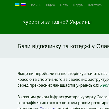
Новини
Відео
Фото
Форум
Контакти
Курорты западной Украины
Бази відпочинку та котеджі у Сл
Якщо ви перейшли на цю сторінку значить вас
красою та спортивного за своєю інфраструкту
серед прекрасних ландшафтів українських
Кар
З кожним роком інфраструктура курорту Славсь
географія яких також з кожним роком розшир
скорочено
Славськ
, вже обзавівся великою гру