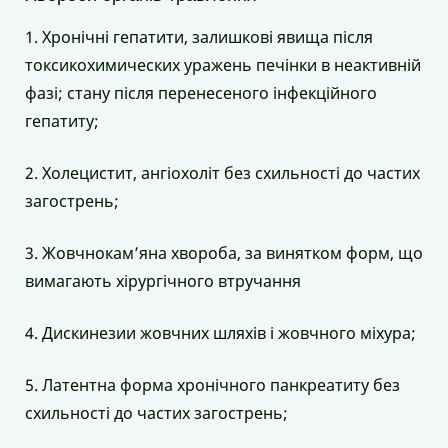
1. Хронічні гепатити, залишкові явища після
токсикохимических уражень печінки в неактивній
фазі; стану після перенесеного інфекційного
гепатиту;
2. Холецистит, ангіохоліт без схильності до частих
загострень;
3. Жовчнокам’яна хвороба, за винятком форм, що
вимагають хірургічного втручання
4. Дискинезии жовчних шляхів і жовчного міхура;
5. Латентна форма хронічного панкреатиту без
схильності до частих загострень;