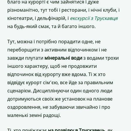
благо на курорті є чим зайнятися і дуже
різноманітно, тут тобі і ресторани, і нічні клуби, і
кінотеатри, і дельфінарій, і
екскурсії з Трускавця
на будь-який смак, та й багато іншого.
Тут, можна і потрібно порадити одне, не
переборщити з активним відпочинком і не
завжди плутати
мінеральні води
з водами трохи
іншого характеру, щоб не продовжити
відпочинок від курорту вже вдома. Ті ж хто
відвідує курорт сім’єю, все йде за правильним
сценарієм. Дисциплінуючи один одного люди
дотримуються своїх же установок на планове
оздоровлення, не забуваючи звичайно і про
маленькі земні радощі.
Ті, хто приїжджає
на розвідку в Трускавець
, як