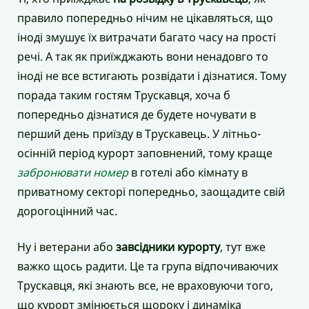
правило попередньо нічим не цікавляться, що
іноді змушує їх витрачати багато часу на прості
речі. А так як приїжджають вони ненадовго то
іноді не все встигають розвідати і дізнатися. Тому
порада таким гостям Трускавця, хоча б
попередньо дізнатися де будете ночувати в
перший день приїзду в Трускавець. У літньо-
осінній період курорт заповнений, тому краще
забронювати номер
в готелі або кімнату в
приватному секторі попередньо, заощадите свій
дорогоцінний час.
Ну і ветерани або
завсідники курорту
, тут вже
важко щось радити. Це та група відпочиваючих
Трускавця, які знають все, не враховуючи того,
що курорт змінюється щороку і динаміка