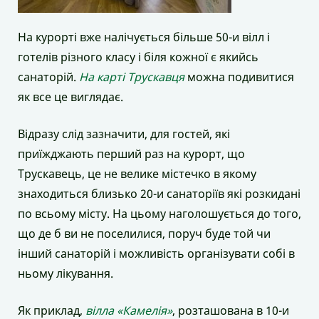
На курорті вже налічується більше 50-и вілл і
готелів різного класу і біля кожної є якийсь
санаторій.
На карті Трускавця
можна подивитися
як все це виглядає.
Відразу слід зазначити, для гостей, які
приїжджають перший раз на курорт, що
Трускавець, це не велике містечко в якому
знаходиться близько 20-и санаторіїв які розкидані
по всьому місту. На цьому наголошується до того,
що де б ви не поселилися, поруч буде той чи
інший санаторій і можливість організувати собі в
ньому лікування.
Як приклад,
вілла «Камелія»
, розташована в 10-и