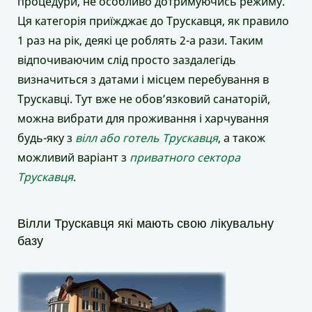
процедури, не особливо дотримуючись режиму.
Ця категорія приїжджає до Трускавця, як правило
1 раз на рік, деякі це роблять 2-а рази. Таким
відпочиваючим слід просто заздалегідь
визначиться з датами і місцем перебування в
Трускавці. Тут вже не обов’язковий санаторій,
можна вибрати для проживання і харчування
будь-яку з
вілл або готель Трускавця
, а також
можливий варіант з
приватного сектора
Трускавця
.
Вілли Трускавця які мають свою лікувальну
базу