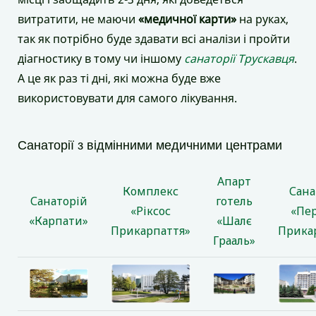
витратити, не маючи
«медичної карти»
на руках,
так як потрібно буде здавати всі аналізи і пройти
діагностику в тому чи іншому
санаторії Трускавця
.
А це як раз ті дні, які можна буде вже
використовувати для самого лікування.
Санаторії з відмінними медичними центрами
Апарт
Комплекс
Сана
Санаторій
готель
«Ріксос
«Пе
«Карпати»
«Шалє
Прикарпаття»
Прика
Грааль»