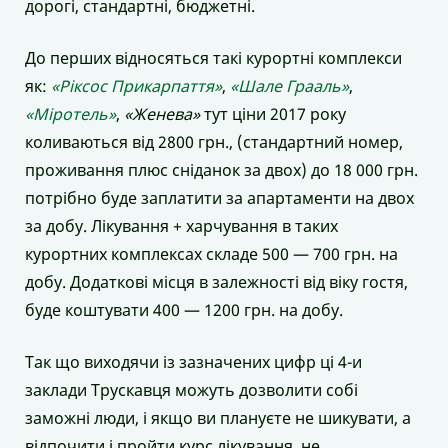
дорогі, стандартні, бюджетні.
До перших відносяться такі курортні комплекси
як:
«Ріксос Прикарпаття»
,
«Шале Грааль»
,
«Міротель»
,
«Женева»
тут ціни 2017 року
коливаються вiд 2800 грн., (стандартний номер,
проживання плюс сніданок за двох) до 18 000 грн.
потрібно буде заплатити за апартаменти на двох
за добу. Лікування + харчування в таких
курортних комплексах складе 500 — 700 грн. на
добу. Додаткові місця в залежності від віку гостя,
буде коштувати 400 — 1200 грн. на добу.
Так що виходячи із зазначених цифр ці 4-и
заклади Трускавця можуть дозволити собі
заможні люди, і якщо ви плануєте не шикувати, а
відпочити і пройти курс лікування, не