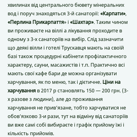
хвилинах від центрального бювету мінеральних
вод і поруч знаходяться 3-й санаторії:
«Карпати»
,
«Перлина Прикарпаття
» і
«Шахтар»
. Таким чином
ви проживаєте на віллі а лікування проходите в
одному з 3-х санаторіїв на вибір. Слід зазначити
що деякі вілли і готелі Трускавця мають на своїй
базі також процедурні кабінети профілактичного
характеру, сауни, масажистів і т.п. Практично всі
мають свої кафе бари де можна організувати
харчування, як по меню, так і дієтичне.
Ціни на
харчування
в 2017 р становлять 150 — 200 грн. (3-
х разове з людини), але до проживання
харчування не прив’язане, тобто харчуватися не
обов’язково 3-и рази, тут на відміну від санаторіїв
ви вже самі собі вибираєте і графік прийому їжі і
кількість прийомів.