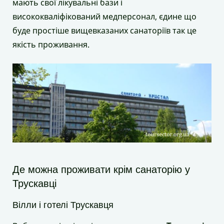
мають свої лікувальні бази і
висококваліфікований медперсонал, єдине що
буде простіше вищевказаних санаторіїв так це
якість проживання.
Де можна проживати крім санаторію у
Трускавці
Вілли і готелі Трускавця