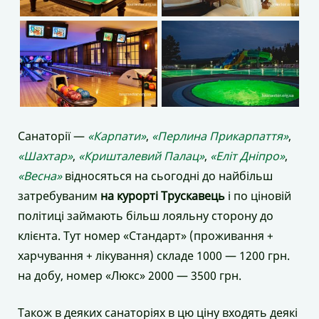
Санаторії —
«Карпати»
,
«Перлина Прикарпаття»
,
«Шахтар»
,
«Кришталевий Палац»
,
«Еліт Дніпро»
,
«Весна»
відносяться на сьогодні до найбільш
затребуваним
на курорті Трускавець
і по ціновій
політиці займають більш лояльну сторону до
клієнта. Тут номер «Стандарт» (проживання +
харчування + лікування) складе 1000 — 1200 грн.
на добу, номер «Люкс» 2000 — 3500 грн.
Також в деяких санаторіях в цю ціну входять деякі