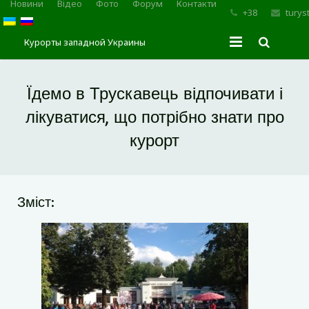
Новини
Відео
Фото
Форум
Контакти
+38
turys
Курорты западной Украины
Головна
Їдемо в Трускавець відпочивати і
Курорт Трускавець
лікуватися, що потрібно знати про
курорт
Східниця
Мopшин
Зміст:
Карпати