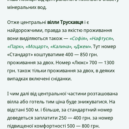
мінеральних вод.
Отже центральні
вілли Трускавця
і є
найдорожчими, правда за якістю проживання
вони виділяються також —
«Софія»
,
«Нафтуся»
,
«Парк»
,
«Моцарт»
,
«Калина»
,
«Джем»
. Тут номер
«Стандарт» коштуватиме 400 — 850 грн.
проживання за двох. Номер «Люкс» 700 — 1300
грн. також тільки проживання за двох, в деяких
випадках включені сніданки.
І чим далі від центральної частини розташована
вілла або готель тим ціна буде знижуватися. На
відстані 500 м. і більше, за стандартний номер
доведеться заплатити 250 — 400 грн. за номер
підвищеної комфортності 500 — 800 грн.