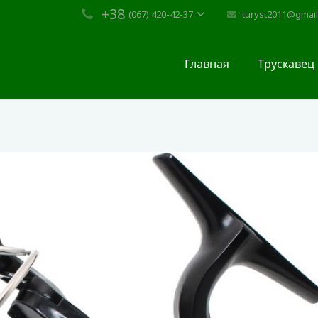
+38
turyst2011@gmai
(067) 420-42-37
Главная
Трускавец