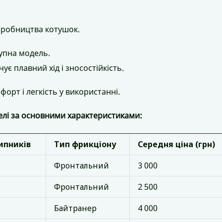
виробництва котушок.
тупна модель.
чує плавний хід і зносостійкість.
мфорт і легкість у використанні.
елі за основними характеристиками:
ипників
Тип фрикціону
Середня ціна (грн)
Фронтальний
3 000
Фронтальний
2 500
Байтранер
4 000