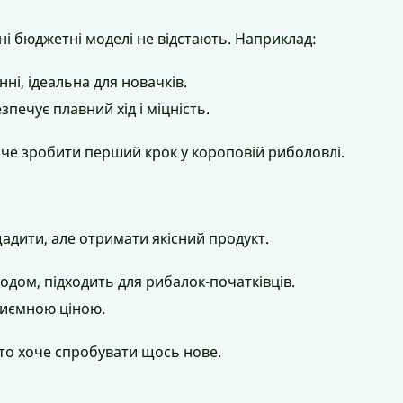
хні бюджетні моделі не відстають. Наприклад:
нні, ідеальна для новачків.
печує плавний хід і міцність.
 хоче зробити перший крок у короповій риболовлі.
ощадити, але отримати якісний продукт.
ходом, підходить для рибалок-початківців.
приємною ціною.
 хто хоче спробувати щось нове.