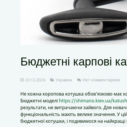
Бюджетні карпові ка
23.12.2024
Украина
Нет комментариев
Не кожна коропова котушка обов’язково має ко
Бюджетні моделі
https://shimano.kiev.ua/katush
результати, не витрачаючи зайвого. Для новачкі
функціональність мають велике значення. У цій
бюджетної котушки, і подивимося на найкращі мод