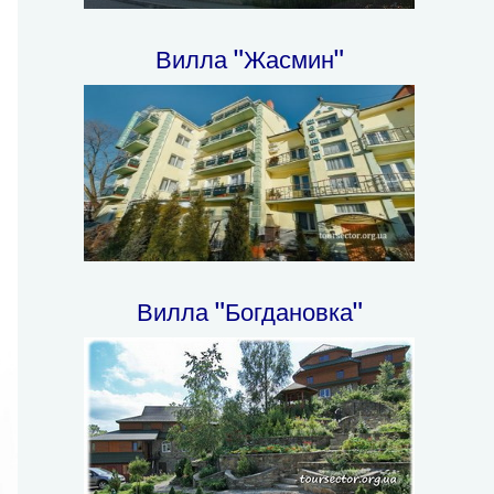
Вилла "Жасмин"
Вилла "Богдановка"