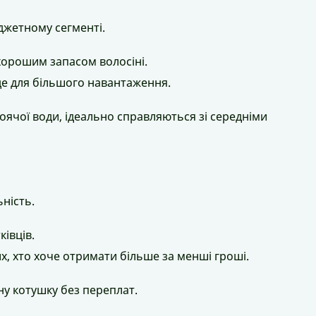
джетному сегменті.
 хорошим запасом волосіні.
йде для більшого навантаження.
тоячої води, ідеально справляються зі середніми
ність.
ківців.
тих, хто хоче отримати більше за менші гроші.
сну котушку без переплат.