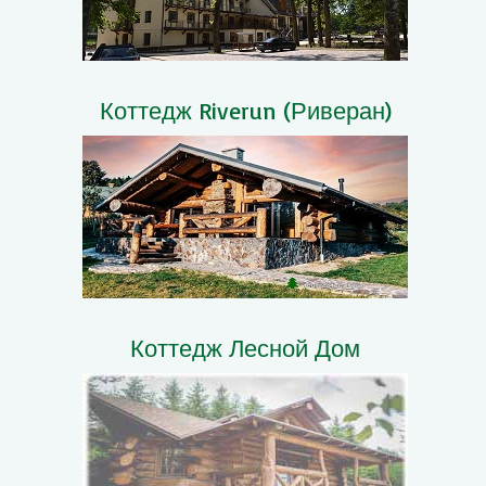
Коттедж Riverun (Риверан)
Коттедж Лесной Дом