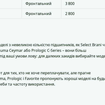
Фронтальний
3 800
Фронтальний
2 800
елі з невеликою кількістю підшипників, як Select Brani 
kuma Ceymar або Prologic C-Series – вони більш
під ваші умови лову: для далеких закидів вибирайте моде
т для тих, хто не хоче переплачувати, але прагне
ma, Prologic і Favorite пропонують хороші моделі на будь
реби та частоту використання.