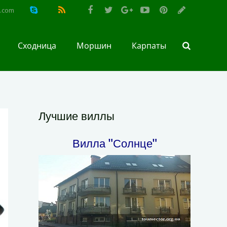
l.com
Сходница
Моршин
Карпаты
Лучшие виллы
Вилла "Солнце"