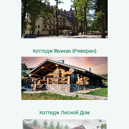
Коттедж Riverun (Риверан)
Коттедж Лесной Дом