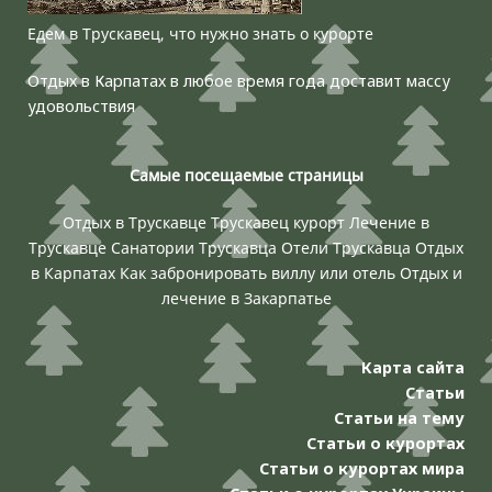
Едем в Трускавец, что нужно знать о курорте
Отдых в Карпатах в любое время года доставит массу
удовольствия
Самые посещаемые страницы
Отдых в Трускавце
Трускавец курорт
Лечение в
Трускавце
Санатории Трускавца
Отели Трускавца
Отдых
в Карпатах
Как забронировать виллу или отель
Отдых и
лечение в Закарпатье
Карта сайта
Статьи
Статьи на тему
Статьи о курортах
Статьи о курортах мира