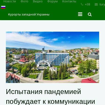
Новости
Фото
Видео
Форум
Контакты
+38
tur
Курорты западной Украины
Главная
Трускавец
Сходница
Моршин
Карпаты
Испытания пандемией
побуждает к коммуникации