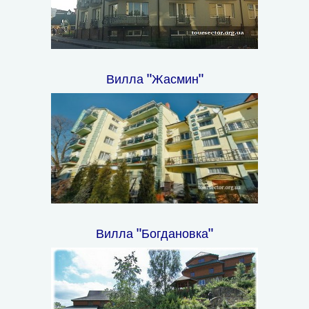
Вилла "Жасмин"
Вилла "Богдановка"