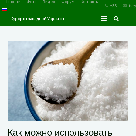
Новости
Фото
Видео
Форум
Контакты
+38
tur
Курорты западной Украины
Главная
Трускавец
Сходница
Моршин
Карпаты
Как можно использовать