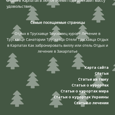
Отдых в Карпатах в любое время года доставит массу
удовольствия
Самые посещаемые страницы
Отдых в Трускавце
Трускавец курорт
Лечение в
Трускавце
Санатории Трускавца
Отели Трускавца
Отдых
в Карпатах
Как забронировать виллу или отель
Отдых и
лечение в Закарпатье
Карта сайта
Статьи
Статьи на тему
Статьи о курортах
Статьи о курортах мира
Статьи о курортах Украины
Статьи о лечении