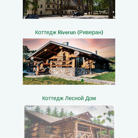
Коттедж Riverun (Риверан)
Коттедж Лесной Дом