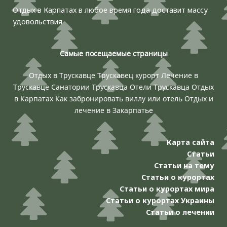
Отдых в Карпатах в любое время года доставит массу
удовольствия
Самые посещаемые страницы
Отдых в Трускавце
Трускавец курорт
Лечение в
Трускавце
Санатории Трускавца
Отели Трускавца
Отдых
в Карпатах
Как забронировать виллу или отель
Отдых и
лечение в Закарпатье
Карта сайта
Статьи
Статьи на тему
Статьи о курортах
Статьи о курортах мира
Статьи о курортах Украины
Статьи о лечении