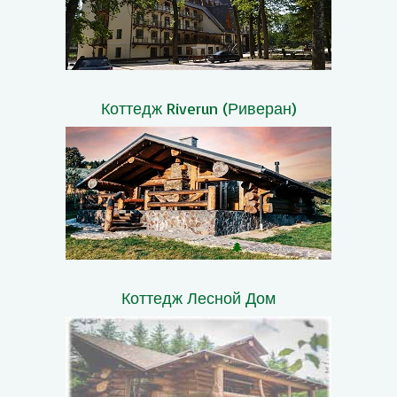
Коттедж Riverun (Риверан)
Коттедж Лесной Дом