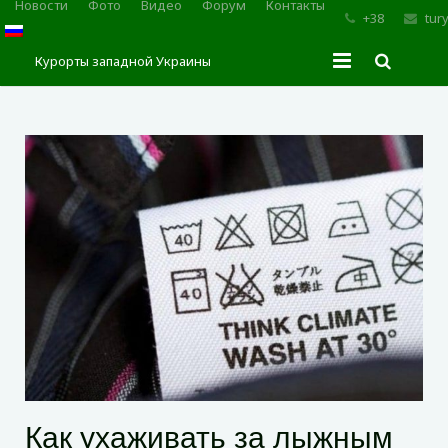
Новости
Фото
Видео
Форум
Контакты
+38
tur
Курорты западной Украины
Главная
Трускавец
Сходница
Моршин
Карпаты
Как ухаживать за лыжным