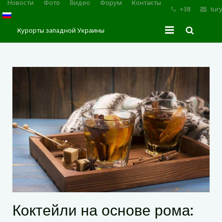
Новости
Фото
Видео
Форум
Контакты
+38
tur
Курорты западной Украины
Главная
Трускавец
Сходница
Моршин
Карпаты
Коктейли на основе рома: