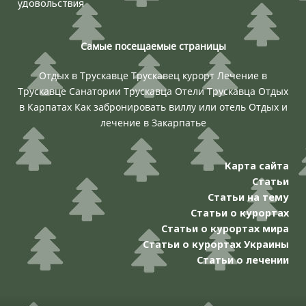
удовольствия
Самые посещаемые страницы
Отдых в Трускавце
Трускавец курорт
Лечение в
Трускавце
Санатории Трускавца
Отели Трускавца
Отдых
в Карпатах
Как забронировать виллу или отель
Отдых и
лечение в Закарпатье
Карта сайта
Статьи
Статьи на тему
Статьи о курортах
Статьи о курортах мира
Статьи о курортах Украины
Статьи о лечении