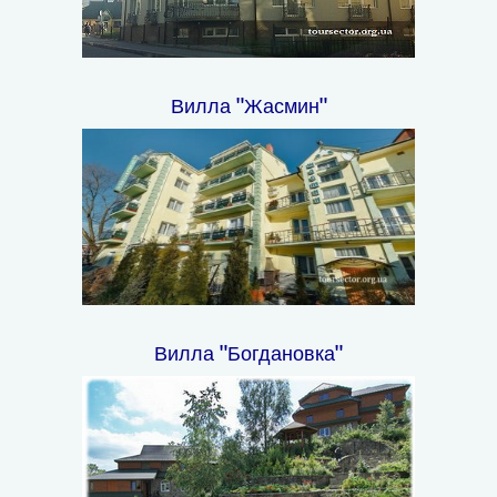
Вилла "Жасмин"
Вилла "Богдановка"