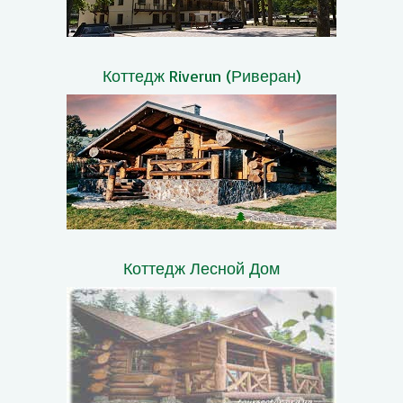
Коттедж Riverun (Риверан)
Коттедж Лесной Дом