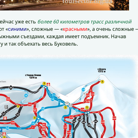
сейчас уже есть
более 60 километров трасс различной
т «
синими
», сложные — «
красными
», а очень сложные 
 лыжными съездами, каждая имеет подъемник. Начав
у и так объехать весь Буковель.