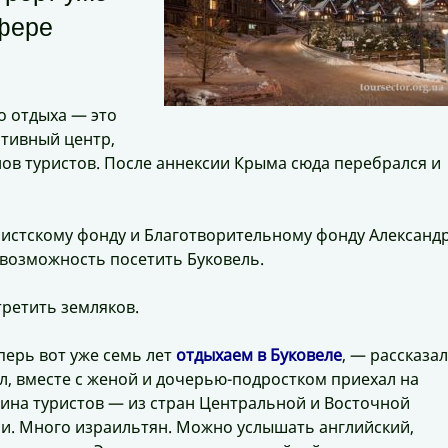
сфере
о отдыха — это
тивный центр,
ов туристов. После аннексии Крыма сюда перебрался и
листскому фонду и Благотворительному фонду Александ
возможность посетить Буковель.
третить земляков.
перь вот уже семь лет
отдыхаем в Буковеле
, — рассказал
, вместе с женой и дочерью-подростком приехал на
ина туристов — из стран Центральной и Восточной
ыши. Много израильтян. Можно услышать английский,