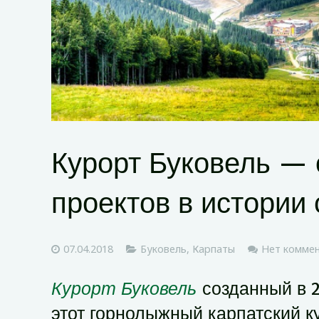
Курорт Буковель —
проектов в истории
07.04.2018
Буковель
,
Карпаты
Нет комме
Курорт Буковель
созданный в 2
этот горнолыжный карпатский к