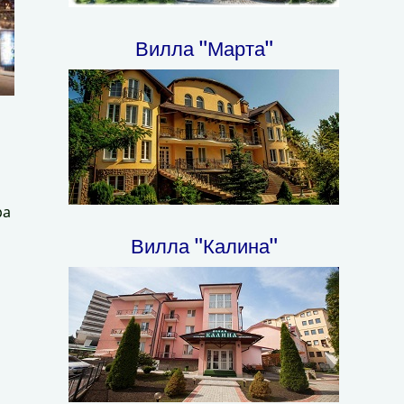
Вилла "Марта"
ра
Вилла "Калина"