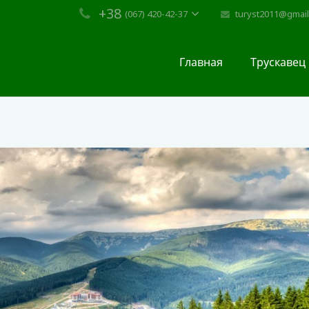
+38
turyst2011@gmai
(067) 420-42-37
Главная
Трускавец