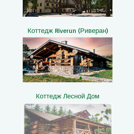
Коттедж Riverun (Риверан)
Коттедж Лесной Дом