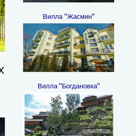
Вилла "Жасмин"
х
Вилла "Богдановка"