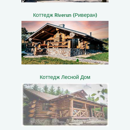
Коттедж Riverun (Риверан)
Коттедж Лесной Дом