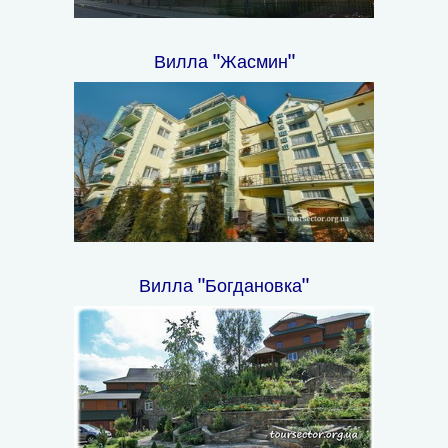
Вилла "Жасмин"
Вилла "Богдановка"