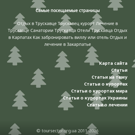
Самые посещаемые страницы
Отдых в Трускавце
Трускавец курорт
Лечение в
Трускавце
Санатории Трускавца
Отели Трускавца
Отдых
в Карпатах
Как забронировать виллу или отель
Отдых и
лечение в Закарпатье
Карта сайта
Статьи
Статьи на тему
Статьи о курортах
Статьи о курортах мира
Статьи о курортах Украины
Статьи о лечении
© toursector.org.ua 2011-2026