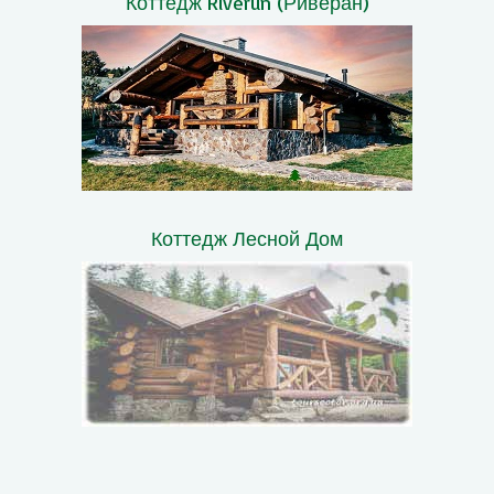
Коттедж Riverun (Риверан)
Коттедж Лесной Дом