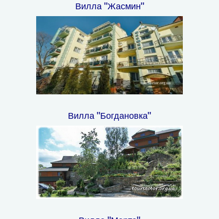
Вилла "Жасмин"
Вилла "Богдановка"