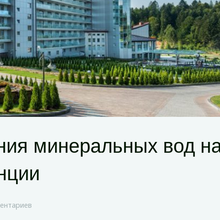
ния минеральных вод н
нции
ентариев