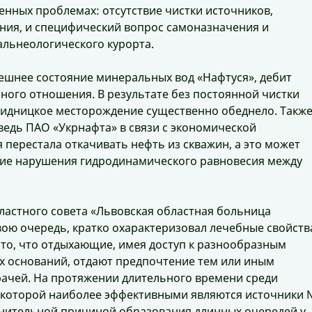
енных проблемах: отсутствие чистки источников,
ния, и специфический вопрос самоназначения и
льнеологического курорта.
ешнее состояние минеральных вод «Нафтуся», дебит
ного отношения. В результате без постоянной чистки
Схидницкое месторождение существенно обеднело. Такж
ведь ПАО «Укрнафта» в связи с экономической
перестала откачивать нефть из скважин, а это может
вие нарушения гидродинамического равновесия между
ластного совета «Львовская областная больница
вою очередь, кратко охарактеризовал лечебные свойств
 то, что отдыхающие, имея доступ к разнообразным
х оснований, отдают предпочтение тем или иным
ачей. На протяжении длительного времени среди
о которой наиболее эффективными являются источники 
олнительной причиной образования длинных очередей у