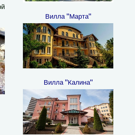
ой
Вилла "Марта"
Вилла "Калина"