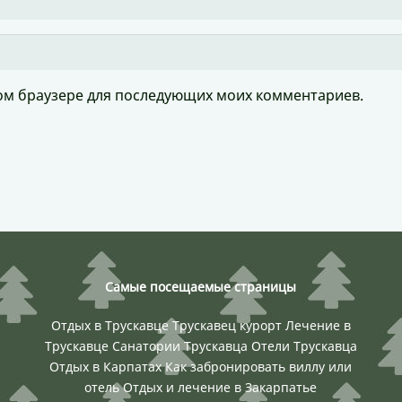
этом браузере для последующих моих комментариев.
Самые посещаемые страницы
Отдых в Трускавце
Трускавец курорт
Лечение в
Трускавце
Санатории Трускавца
Отели Трускавца
Отдых в Карпатах
Как забронировать виллу или
отель
Отдых и лечение в Закарпатье