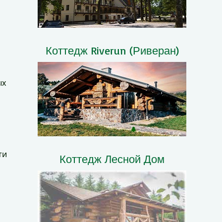
Коттедж Riverun (Риверан)
ых
ти
Коттедж Лесной Дом