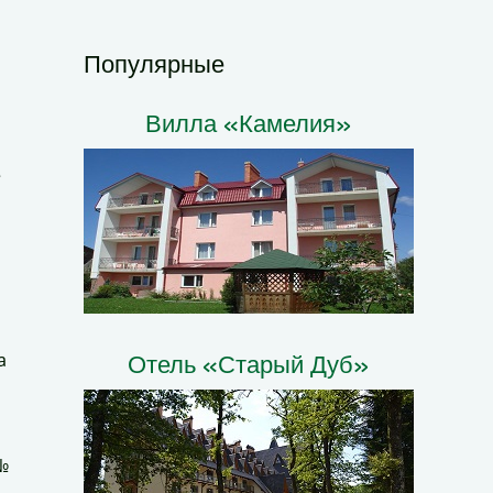
Популярные
Вилла «Камелия»
е
а
Отель «Старый Дуб»
№