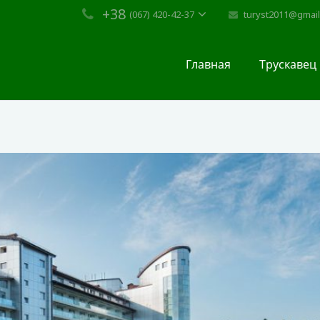
+38
turyst2011@gmai
(067) 420-42-37
Главная
Трускавец