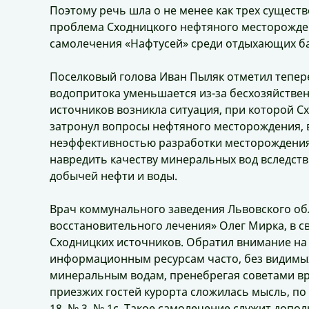
Поэтому речь шла о не менее как трех существ
проблема Сходницкого нефтяного месторожде
самолечения «Нафтусей» среди отдыхающих ба
Поселковый голова Иван Пыляк отметил тепер
водопритока уменьшается из-за бесхозяйствен
источников возникла ситуация, при которой 
затронул вопросы нефтяного месторождения, 
неэффективностью разработки месторождения 
навредить качеству минеральных вод вследст
добычей нефти и воды.
Врач коммунального заведения Львовского об
восстановительного лечения» Олег Мирка, в с
Сходницких источников. Обратил внимание на
информационным ресурсам часто, без видимы
минеральным водам, пренебрегая советами вр
приезжих гостей курорта сложилась мысль, п
18, № 3, № 1с. Такое самолечение служит доп