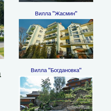
Вилла "Жасмин"
Вилла "Богдановка"
а