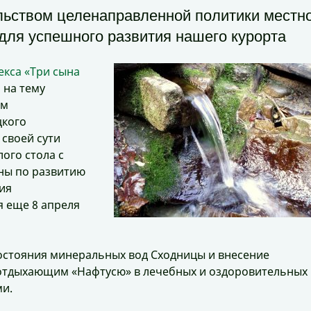
льством целенаправленной политики местн
 для успешного развития нашего курорта
екса «Три сына
 на тему
ом
цкого
своей сути
ого стола с
ны по развитию
ия
я еще 8 апреля
состояния минеральных вод Сходницы и внесение
отдыхающим «Нафтусю» в лечебных и оздоровительных
ми.