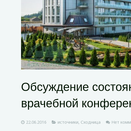
Обсуждение состоя
врачебной конфере
22.06.2016
источники
,
Сходница
Нет комм