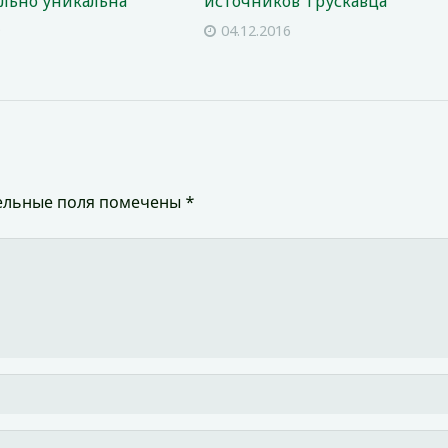
льно уникальна
источников Трускавца
9
04.12.2016
ельные поля помечены
*