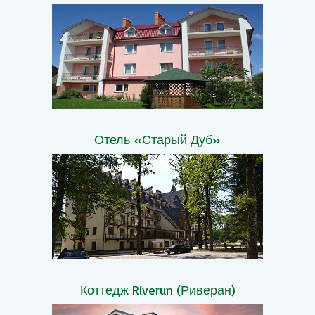
Отель «Старый Дуб»
Коттедж Riverun (Риверан)