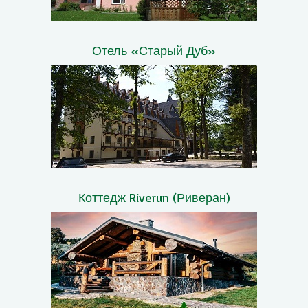
Отель «Старый Дуб»
Коттедж Riverun (Риверан)