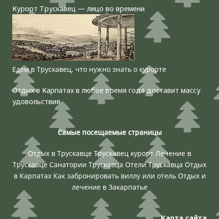
Курорт Трускавец — лицо во времени
Едем в Трускавец, что нужно знать о курорте
Отдых в Карпатах в любое время года доставит массу
удовольствия
Самые посещаемые страницы
Отдых в Трускавце
Трускавец курорт
Лечение в
Трускавце
Санатории Трускавца
Отели Трускавца
Отдых
в Карпатах
Как забронировать виллу или отель
Отдых и
лечение в Закарпатье
Карта сайта