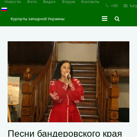
Новости
Фото
Видео
Форум
Контакты
+38
tur
Курорты западной Украины
Главная
Трускавец
Сходница
Моршин
Карпаты
Песни бандеровского края