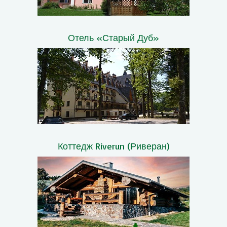
Отель «Старый Дуб»
Коттедж Riverun (Риверан)