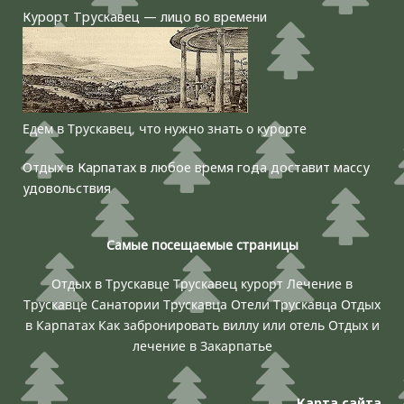
Курорт Трускавец — лицо во времени
Едем в Трускавец, что нужно знать о курорте
Отдых в Карпатах в любое время года доставит массу
удовольствия
Самые посещаемые страницы
Отдых в Трускавце
Трускавец курорт
Лечение в
Трускавце
Санатории Трускавца
Отели Трускавца
Отдых
в Карпатах
Как забронировать виллу или отель
Отдых и
лечение в Закарпатье
Карта сайта