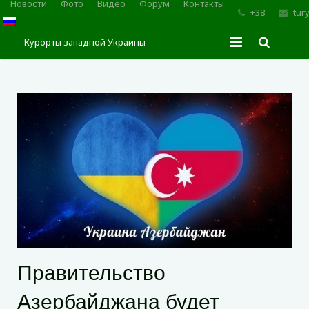
Новости
Фото
Видео
Форум
Контакты
+38
tur
Курорты западной Украины
Главная
Трускавец
Сходница
Моршин
Карпаты
Правительство
Азербайджана будет