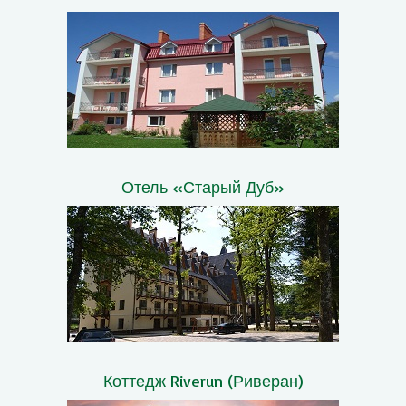
Отель «Старый Дуб»
Коттедж Riverun (Риверан)