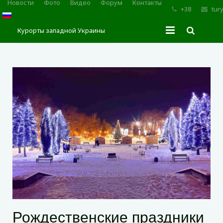
Новости
Фото
Видео
Форум
Контакты
+38
tur
Курорты западной Украины
Главная
Трускавец
Сходница
Моршин
Карпаты
Рождественские праздники