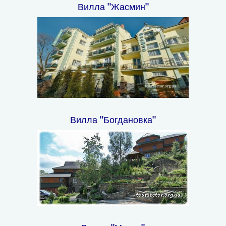
Вилла "Жасмин"
Вилла "Богдановка"