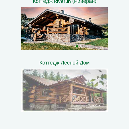
Коттедж Riverun (Риверан)
Коттедж Лесной Дом