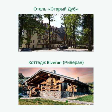
Отель «Старый Дуб»
Коттедж Riverun (Риверан)