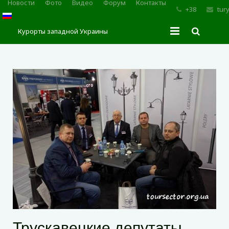
Новости
Фото
Видео
Форум
Контакты
+38
tur
Курорты западной Украины
Главная
Трускавец
Сходница
Моршин
Карпаты
Трускавецкие депутаты