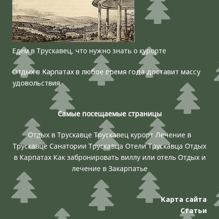
Едем в Трускавец, что нужно знать о курорте
Отдых в Карпатах в любое время года доставит массу
удовольствия
Самые посещаемые страницы
Отдых в Трускавце
Трускавец курорт
Лечение в
Трускавце
Санатории Трускавца
Отели Трускавца
Отдых
в Карпатах
Как забронировать виллу или отель
Отдых и
лечение в Закарпатье
Карта сайта
Статьи