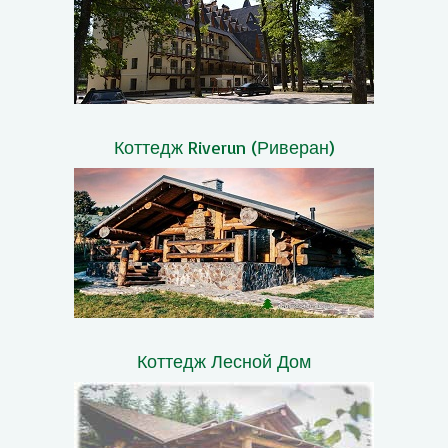
Коттедж Riverun (Риверан)
Коттедж Лесной Дом