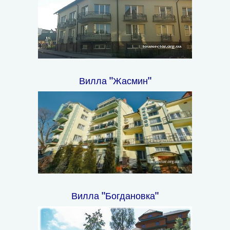
Вилла "Жасмин"
Вилла "Богдановка"