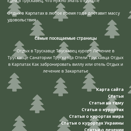
Едем в Трускавец, что нужно знать о курорте
Отдых в Карпатах в любое время года доставит массу
удовольствия
Самые посещаемые страницы
Отдых в Трускавце
Трускавец курорт
Лечение в
Трускавце
Санатории Трускавца
Отели Трускавца
Отдых
в Карпатах
Как забронировать виллу или отель
Отдых и
лечение в Закарпатье
Карта сайта
Статьи
Статьи на тему
Статьи о курортах
Статьи о курортах мира
Статьи о курортах Украины
Статьи о лечении